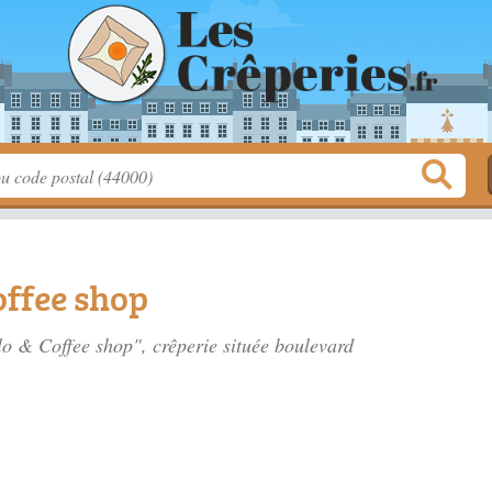
offee shop
lo & Coffee shop", crêperie située
boulevard