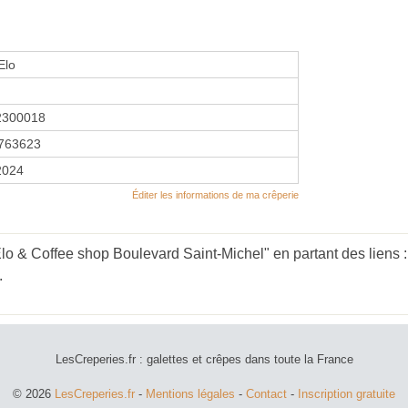
Elo
2300018
763623
2024
Éditer les informations de ma crêperie
lo & Coffee shop Boulevard Saint-Michel" en partant des liens 
.
LesCreperies.fr : galettes et crêpes dans toute la France
© 2026
LesCreperies.fr
-
Mentions légales
-
Contact
-
Inscription gratuite