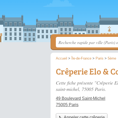
Accueil
>
Île-de-France
>
Paris
>
5ème
Crêperie Elo & C
Cette fiche présente "Crêperie E
saint-michel
, 75005 Paris.
49 Boulevard Saint-Michel
75005 Paris
📞 Appeler cette crêperie