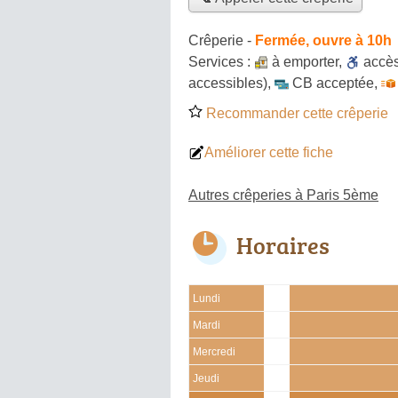
Crêperie
-
Fermée, ouvre à 10h
Services :
à emporter
,
accè
accessibles)
,
CB acceptée
,
Recommander cette crêperie
Améliorer cette fiche
Autres crêperies à Paris 5ème
Horaires
Lundi
Mardi
Mercredi
Jeudi