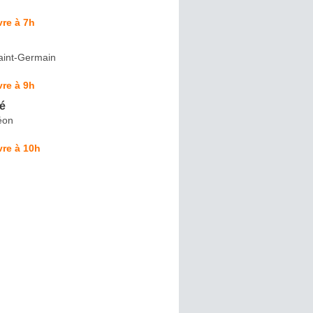
re à 7h
aint-Germain
re à 9h
é
éon
re à 10h