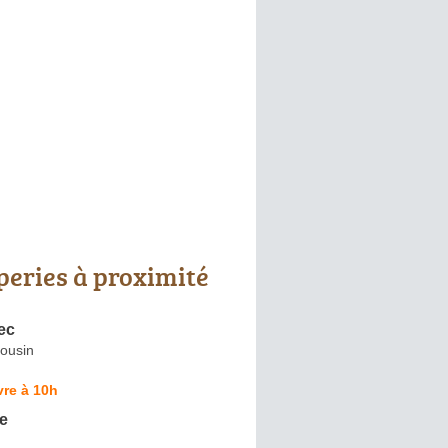
peries à proximité
rec
Cousin
re à 10h
e