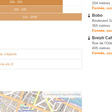
10h - 22h
204 mètres
Fermée, ouv
11h - 22h
Bobo
11h - 1h30
Boulevard S
355 mètres
Fermée, ouv
Breizh Caf
Rue de l'Od
405 mètres
Fermée, ouv
la crêperie
ie-elo.fr
© contributeurs OpenStreetMap