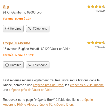
Gtp
4,5 étoiles sur 5
432 avis
91 Cr Gambetta, 69003 Lyon
Fermée, ouvre à 12h
Horaires
Téléphone
Crepe´s Avenue
4,5 étoiles sur 5
286 avis
18 avenue Eugène Hénaff, 69120 Vaulx-en-Velin
Fermée, ouvre à 16h30
Horaires
Téléphone
LesCrêperies recense également d'autres restaurants bretons dans le
Rhône, comme : une
crêperie près de Lyon
, les
crêperies à Villeurbanne
,
une
crêperie près de Vaulx-en-Velin
.
Retrouvez cette page "
crêperie Bron
" à l'aide des liens :
crêperie
Auvergne-Rhône-Alpes
,
crêperie 69
,
crêperie Bron
.