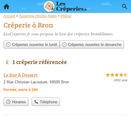
Accueil
>
Auvergne-Rhône-Alpes
>
Rhône
Crêperie à Bron
LesCreperies.fr vous propose la liste des
crêperies brondillantes
.
Crêperies ouvertes le lundi
Crêperies ouvertes le dimanche
1 crêperie référencée
Le Bar A Dessert
4,5 étoiles sur 5
1692 avis
2 Rue Christian Lacouture, 69500 Bron
Fermée, ouvre à 18h
Horaires
Téléphone