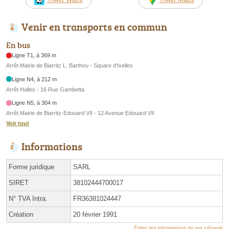
Venir en transports en commun
En bus
Ligne T1, à 369 m
Arrêt Mairie de Biarritz L. Barthou - Square d'Ixelles
Ligne N4, à 212 m
Arrêt Halles - 16 Rue Gambetta
Ligne N5, à 304 m
Arrêt Mairie de Biarritz-Edouard VII - 12 Avenue Edouard VII
Voir tout
Informations
Forme juridique
SARL
SIRET
38102444700017
N° TVA Intra.
FR36381024447
Création
20 février 1991
Éditer les informations de ma crêperie