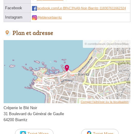
Facebook
facebook.com/Le-Bl%C3%A9-Noir-Biarritz-118307611662324
Instagram
@leblenoirbiarritz
Plan et adresse
© contributeurs OpenStreetMap
Corriger l’adresse ou la localisation
Crêperie le Blé Noir
31 Boulevard du Général de Gaulle
64200 Biarritz
Trajet Waze
Trajet Maps