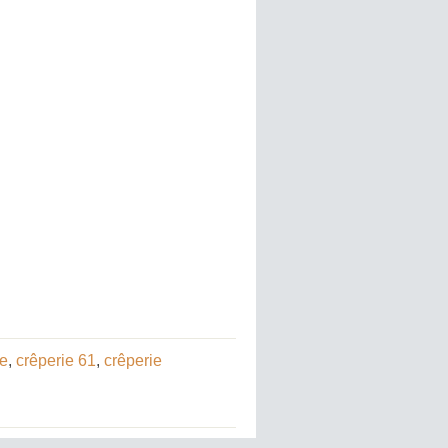
ie
,
crêperie 61
,
crêperie