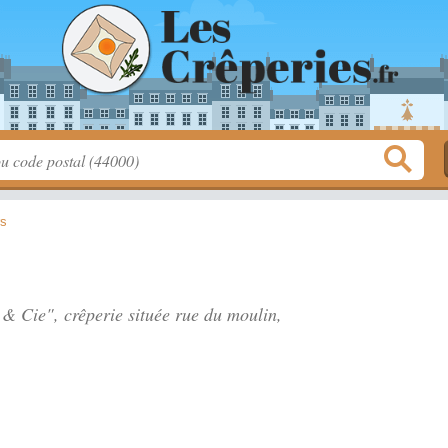
rs
 & Cie", crêperie située
rue du moulin
,