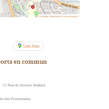
Corriger l’adresse ou la localisation
Trajet Maps
ports en commun
17 Rue du Docteur Maillard
llée des Promenades