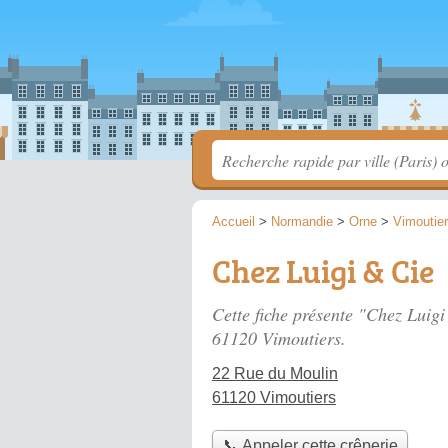
Accueil
>
Normandie
>
Orne
>
Vimoutie
Chez Luigi & Cie
Cette fiche présente "Chez Luigi
61120 Vimoutiers.
22 Rue du Moulin
61120 Vimoutiers
📞 Appeler cette crêperie