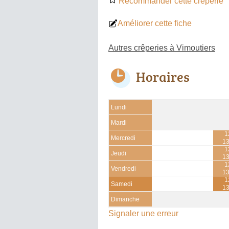
Recommander cette crêperie
Améliorer cette fiche
Autres crêperies à Vimoutiers
Horaires
Lundi
Mardi
1
Mercredi
1
1
Jeudi
1
1
Vendredi
1
1
Samedi
1
Dimanche
Signaler une erreur