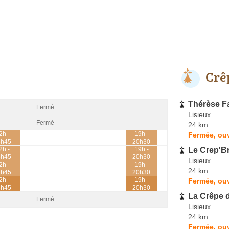
Crê
Thérèse Fa
Fermé
Lisieux
Fermé
24 km
2h -
19h -
Fermée, ouv
3h45
20h30
Le Crep'B
2h -
19h -
3h45
20h30
Lisieux
2h -
19h -
24 km
3h45
20h30
2h -
19h -
Fermée, ouv
3h45
20h30
La Crêpe 
Fermé
Lisieux
24 km
Fermée, ouv