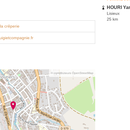
HOURI Ya
Lisieux
25 km
la crêperie
igietcompagnie.fr
© contributeurs OpenStreetMap