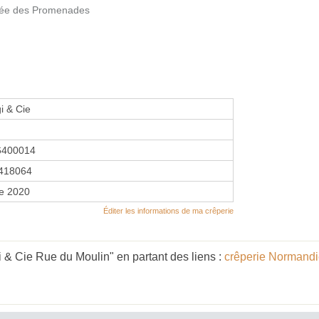
llée des Promenades
i & Cie
6400014
418064
re 2020
Éditer les informations de ma crêperie
 & Cie Rue du Moulin" en partant des liens :
crêperie Normand