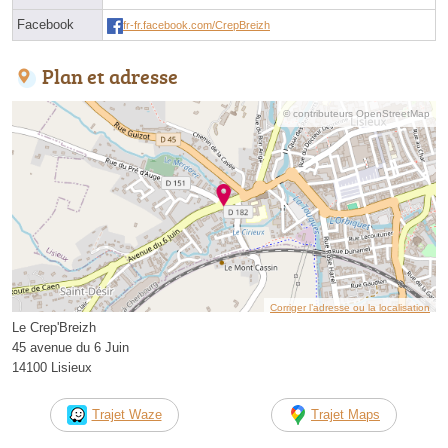
Facebook
fr-fr.facebook.com/CrepBreizh
Plan et adresse
© contributeurs OpenStreetMap
Corriger l’adresse ou la localisation
Le Crep'Breizh
45 avenue du 6 Juin
14100 Lisieux
Trajet Waze
Trajet Maps