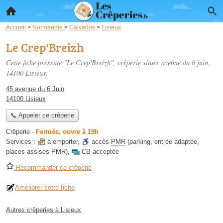
Accueil
>
Normandie
>
Calvados
>
Lisieux
Le Crep'Breizh
Cette fiche présente "Le Crep'Breizh", crêperie située
avenue du 6 juin
,
14100 Lisieux.
45 avenue du 6 Juin
14100 Lisieux
📞 Appeler ce crêperie
Crêperie
-
Fermée, ouvre à 19h
Services :
à emporter
,
accès
PMR
(parking, entrée adaptée,
places assises PMR)
,
CB acceptée
Recommander ce crêperie
Améliorer cette fiche
Autres crêperies à Lisieux