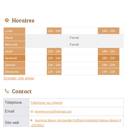
Horaires
Lundi
12h - 14h
19h - 22h
Mardi
Fermé
Mercredi
Fermé
Jeudi
12h - 14h
19h - 22h
Vendredi
12h - 14h
19h - 22h
Samedi
12h - 14h
19h - 22h
Dimanche
12h - 14h
19h - 22h
Signaler une erreur
Contact
Téléphone
Téléphoner au crêperie
Email
jeromecornuⓐhotmail.com
tourisme.lisieux-normandie.fr/offres/crepbreizh-lisieux-lisieux-fr
Site web
-2593052/