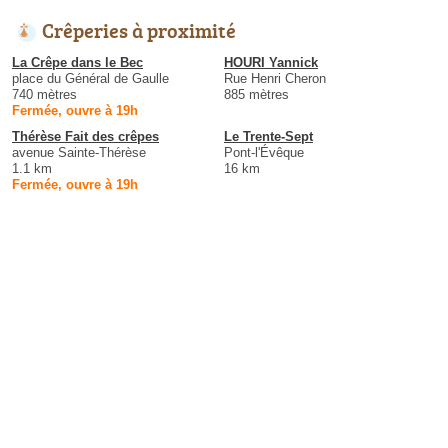
Crêperies à proximité
La Crêpe dans le Bec
HOURI Yannick
place du Général de Gaulle
Rue Henri Cheron
740 mètres
885 mètres
Fermée, ouvre à 19h
Thérèse Fait des crêpes
Le Trente-Sept
avenue Sainte-Thérèse
Pont-l'Évêque
1.1 km
16 km
Fermée, ouvre à 19h