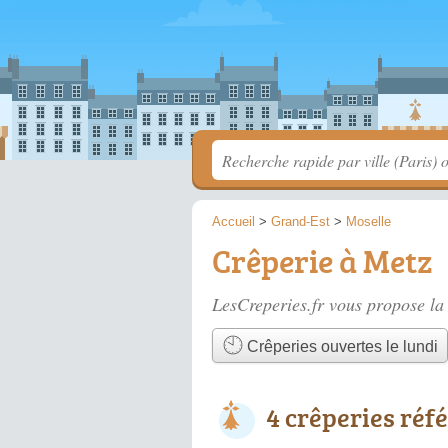
Accueil
>
Grand-Est
>
Moselle
Crêperie à Metz
LesCreperies.fr vous propose la 
Crêperies ouvertes le lundi
4 crêperies réf