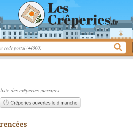
liste des
crêperies messines
.
Crêperies ouvertes le dimanche
érencées