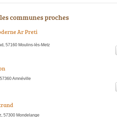
 les communes proches
derne Ar Preti
d, 57160 Moulins-lès-Metz
on
 57360 Amnéville
trand
z, 57300 Mondelange