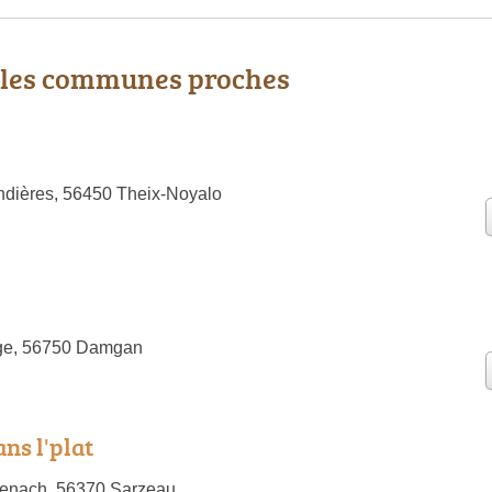
 les communes proches
ndières, 56450 Theix-Noyalo
age, 56750 Damgan
ns l'plat
enach, 56370 Sarzeau