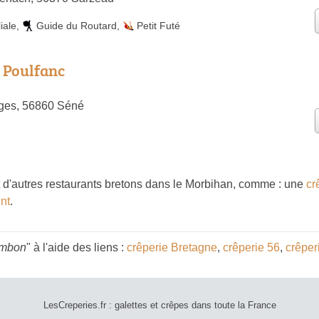
iale
,
Guide du Routard
,
Petit Futé
 Poulfanc
ges, 56860 Séné
d'autres restaurants bretons dans le Morbihan, comme : une
cr
ent
.
Ambon
" à l'aide des liens :
crêperie Bretagne
,
crêperie 56
,
crêpe
LesCreperies.fr : galettes et crêpes dans toute la France