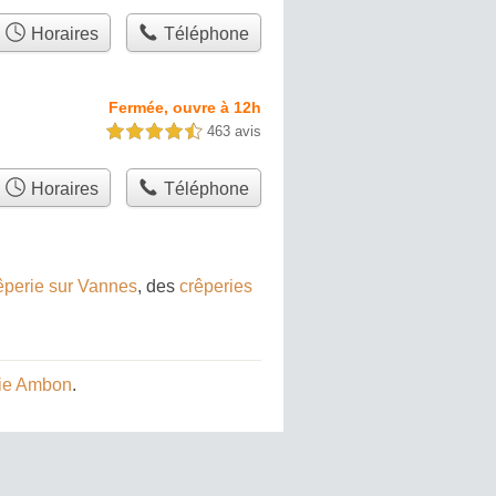
Horaires
Téléphone
Fermée, ouvre à 12h
463 avis
4,5 étoiles sur 5
Horaires
Téléphone
êperie sur Vannes
, des
crêperies
rie Ambon
.