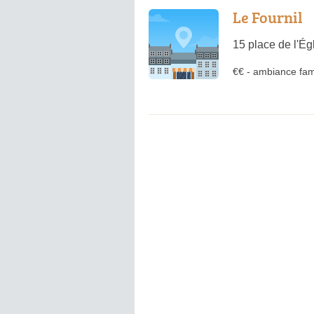
Le Fournil
15 place de l'É
€€
-
ambiance fami