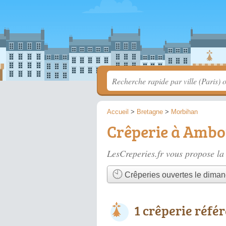
Accueil
>
Bretagne
>
Morbihan
Crêperie à Amb
LesCreperies.fr vous propose la 
Crêperies ouvertes le dima
1 crêperie réfé