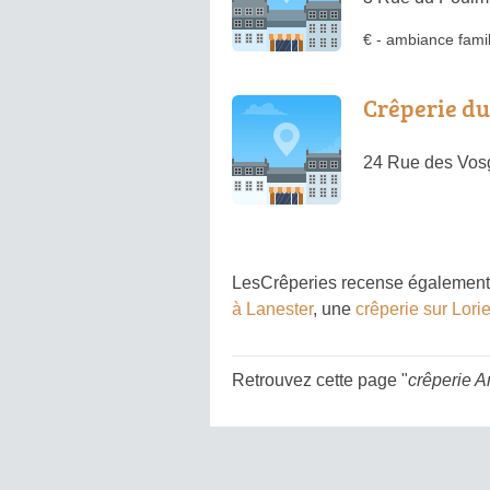
€
-
ambiance famil
Crêperie du
24 Rue des Vos
LesCrêperies recense également 
à Lanester
, une
crêperie sur Lori
Retrouvez cette page "
crêperie 