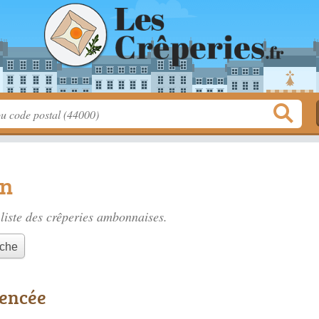
on
liste des
crêperies ambonnaises
.
nche
rencée