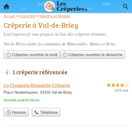
Accueil
>
Grand-Est
>
Meurthe-et-Moselle
Crêperie à Val-de-Briey
LesCreperies.fr vous propose la liste des
crêperies briotines
.
Val-de-Briey réunit les communes de Mancieulles, Mance et Briey
Crêperies ouvertes le lundi
Crêperies ouvertes le dimanche
1 crêperie référencée
La Clauserie Brasserie-Crêperie
4,0 étoiles sur 5
2375 avis
Place Niederhausen, 54150 Val-de-Briey
Ouverte jusqu'à minuit
Horaires
Téléphone