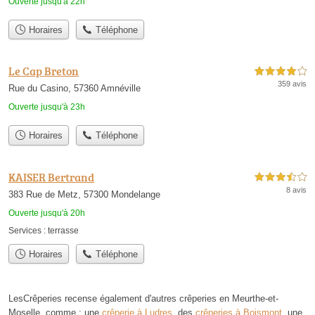
Ouverte jusqu'à 22h
Horaires
Téléphone
Le Cap Breton
4,0 étoiles sur 5
359 avis
Rue du Casino, 57360 Amnéville
Ouverte jusqu'à 23h
Horaires
Téléphone
KAISER Bertrand
3,5 étoiles sur 5
8 avis
383 Rue de Metz, 57300 Mondelange
Ouverte jusqu'à 20h
Services :
terrasse
Horaires
Téléphone
LesCrêperies recense également d'autres crêperies en Meurthe-et-
Moselle, comme : une
crêperie à Ludres
, des
crêperies à Boismont
, une