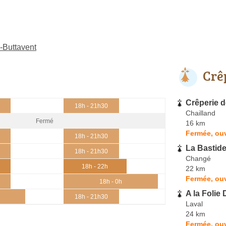
-Buttavent
Crê
Crêperie 
18h - 21h30
Chailland
Fermé
16 km
Fermée, ouv
18h - 21h30
La Bastide
18h - 21h30
Changé
18h - 22h
22 km
Fermée, ouv
18h - 0h
A la Folie
18h - 21h30
Laval
24 km
Fermée, ouv