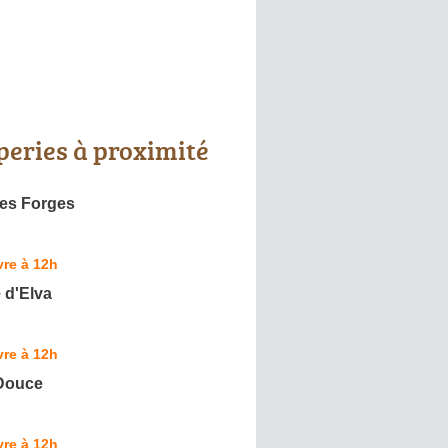
peries à proximité
des Forges
re à 12h
 d'Elva
re à 12h
 Douce
re à 12h