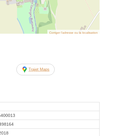
Corriger l’adresse ou la localisation
Trajet Maps
6400013
498164
 2018