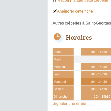
Recommander cette crêperie
Améliorer cette fiche
Autres crêperies à Saint-Georges
Horaires
Lundi
10h - 14h30
Mardi
Mercredi
10h - 14h30
Jeudi
10h - 14h30
Vendredi
10h - 14h30
Samedi
10h - 14h30
Dimanche
10h - 15h30
Signaler une erreur