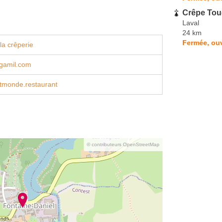
Crêpe Tou
Laval
24 km
Fermée, ouv
la crêperie
gamil.com
itmonde.restaurant
© contributeurs OpenStreetMap