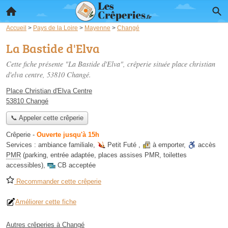
Accueil
>
Pays de la Loire
>
Mayenne
>
Changé
La Bastide d'Elva
Cette fiche présente "La Bastide d'Elva", crêperie située
place christian
d'elva centre
, 53810 Changé.
Place Christian d'Elva Centre
53810 Changé
📞 Appeler cette crêperie
Crêperie
-
Ouverte jusqu'à 15h
Services :
ambiance familiale
,
Petit Futé
,
à emporter
,
accès
PMR
(parking, entrée adaptée, places assises PMR, toilettes
accessibles)
,
CB acceptée
Recommander cette crêperie
Améliorer cette fiche
Autres crêperies à Changé