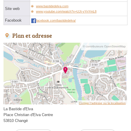
www.bastidedelva.com
Site web
www.youtube.com/watch?v=UJt-vYnYmL8
Facebook
facebook.com/bastidedelva/
Plan et adresse
© contributeurs OpenStreetMap
Corriger l’adresse ou la localisation
La Bastide d'Elva
Place Christian d'Elva Centre
53810 Changé