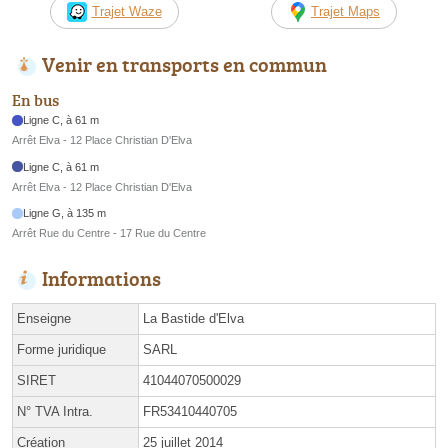
Trajet Waze
Trajet Maps
Venir en transports en commun
En bus
Ligne C, à 61 m
Arrêt Elva - 12 Place Christian D'Elva
Ligne C, à 61 m
Arrêt Elva - 12 Place Christian D'Elva
Ligne G, à 135 m
Arrêt Rue du Centre - 17 Rue du Centre
Informations
Enseigne
La Bastide d'Elva
Forme juridique
SARL
SIRET
41044070500029
N° TVA Intra.
FR53410440705
Création
25 juillet 2014