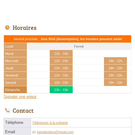
Horaires
Samedi prochain :
Jour férié (Assomption), les horaires peuvent varier
Lundi
Fermé
Mardi
12h - 15h
Mercredi
12h - 15h
19h - 22h
Jeudi
12h - 15h
19h - 22h
Vendredi
12h - 15h
19h - 22h
Samedi
12h - 15h
19h - 22h
Dimanche
12h - 15h
Signaler une erreur
Contact
Téléphone
Téléphoner à la crêperie
Email
bastidedelvaⓐgmail.com