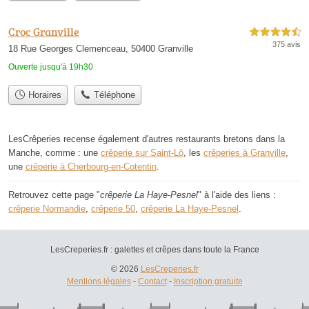
Croc Granville
4,5 étoiles sur 5
375 avis
18 Rue Georges Clemenceau, 50400 Granville
Ouverte jusqu'à 19h30
Horaires
Téléphone
LesCrêperies recense également d'autres restaurants bretons dans la
Manche, comme : une
crêperie sur Saint-Lô
, les
crêperies à Granville
,
une
crêperie à Cherbourg-en-Cotentin
.
Retrouvez cette page "
crêperie La Haye-Pesnel
" à l'aide des liens :
crêperie Normandie
,
crêperie 50
,
crêperie La Haye-Pesnel
.
LesCreperies.fr : galettes et crêpes dans toute la France
© 2026
LesCreperies.fr
Mentions légales
-
Contact
-
Inscription gratuite