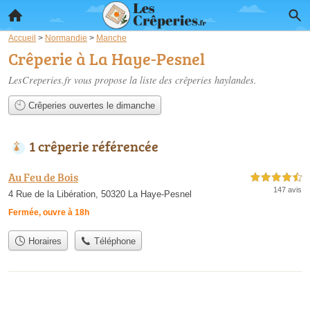
Accueil
>
Normandie
>
Manche
Crêperie à La Haye-Pesnel
LesCreperies.fr vous propose la liste des
crêperies haylandes
.
Crêperies ouvertes le dimanche
1 crêperie référencée
Au Feu de Bois
4,5 étoiles sur 5
147 avis
4 Rue de la Libération, 50320 La Haye-Pesnel
Fermée, ouvre à 18h
Horaires
Téléphone