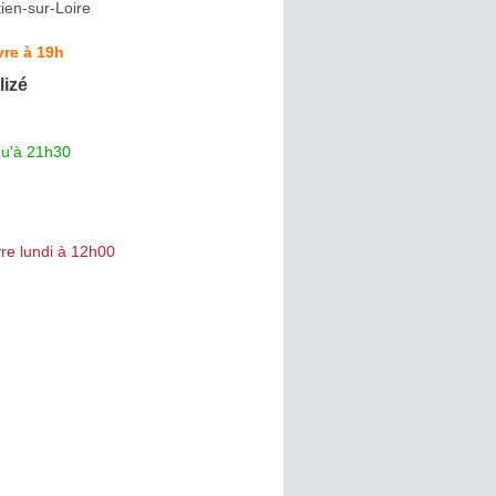
ien-sur-Loire
re à 19h
lizé
qu'à 21h30
re lundi à 12h00