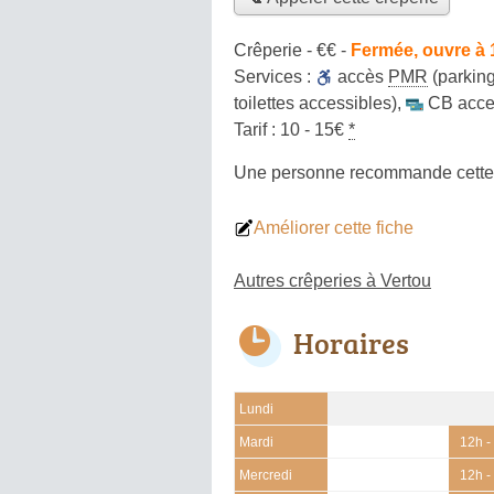
Crêperie -
€€
-
Fermée, ouvre à 
Services :
accès
PMR
(parking
toilettes accessibles)
,
CB acce
Tarif :
10 - 15€
*
Une personne
recommande
cette
Améliorer cette fiche
Autres crêperies à Vertou
Horaires
Lundi
Mardi
12h -
Mercredi
12h -