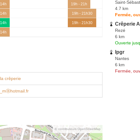
Saint-Sébast
 14h
19h - 21h
4.7 km
 14h
19h - 21h30
Fermée, ouv
 14h
19h - 21h30
Crêperie A
Rezé
 14h
6 km
Ouverte jus
Ipgr
Nantes
6 km
Fermée, ouv
la crêperie
er_mⓐhotmail.fr
© contributeurs OpenStreetMap