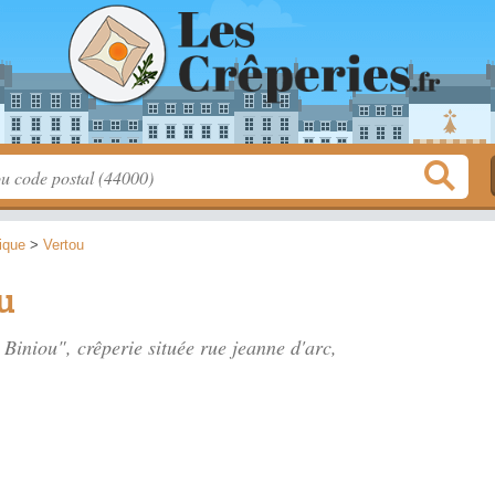
tique
>
Vertou
ou
e Biniou", crêperie située
rue jeanne d'arc
,