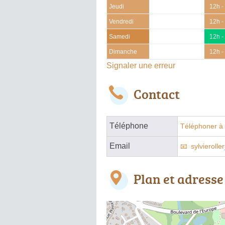
Jeudi
12h -
Vendredi
12h -
Samedi
12h -
Dimanche
12h -
Signaler une erreur
Contact
Téléphone
Téléphoner à 
Email
sylvieroll
Plan et adresse