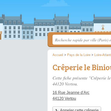
Accueil
>
Pays de la Loire
>
Loire-Atlan
Crêperie le Bini
Cette fiche présente "Crêperie l
44120 Vertou.
16 Rue Jeanne d'Arc
44120 Vertou
📞 Appeler cette crêperie