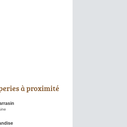
peries à proximité
arrasin
ine
andise