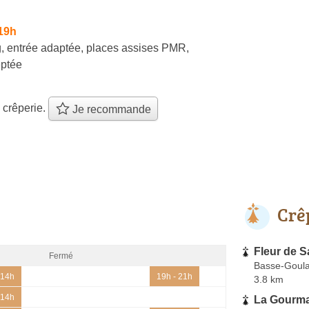
19h
, entrée adaptée, places assises PMR,
ptée
 crêperie.
Je recommande
Crê
Fleur de S
Fermé
Basse-Goula
 14h
19h - 21h
3.8 km
 14h
La Gourm