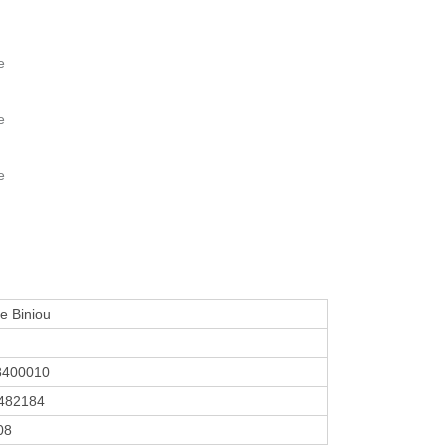
e
e
e
le Biniou
8400010
482184
08