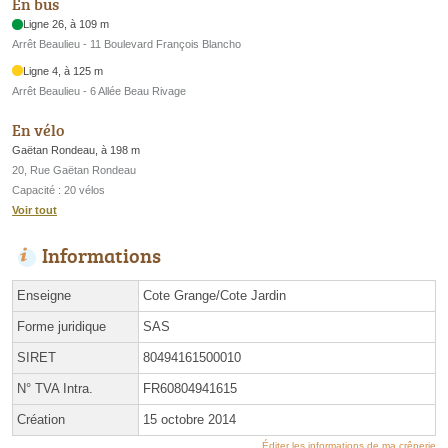
En bus
Ligne 26, à 109 m
Arrêt Beaulieu - 11 Boulevard François Blancho
Ligne 4, à 125 m
Arrêt Beaulieu - 6 Allée Beau Rivage
En vélo
Gaëtan Rondeau, à 198 m
20, Rue Gaëtan Rondeau
Capacité : 20 vélos
Voir tout
Informations
Enseigne
Cote Grange/Cote Jardin
Forme juridique
SAS
SIRET
80494161500010
N° TVA Intra.
FR60804941615
Création
15 octobre 2014
Éditer les informations de ma crêperie