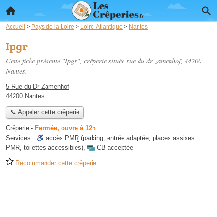
Accueil
>
Pays de la Loire
>
Loire-Atlantique
>
Nantes
Ipgr
Cette fiche présente "Ipgr", crêperie située
rue du dr zamenhof
, 44200
Nantes.
5 Rue du Dr Zamenhof
44200 Nantes
📞 Appeler cette crêperie
Crêperie
-
Fermée, ouvre à 12h
Services :
accès
PMR
(parking, entrée adaptée, places assises
PMR, toilettes accessibles)
,
CB acceptée
Recommander cette crêperie