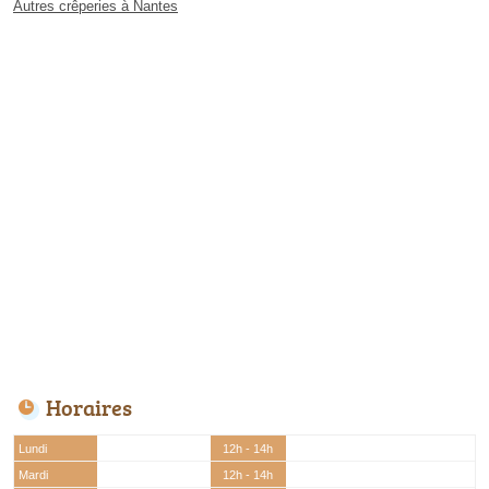
Autres crêperies à Nantes
Horaires
Lundi
12h - 14h
Mardi
12h - 14h