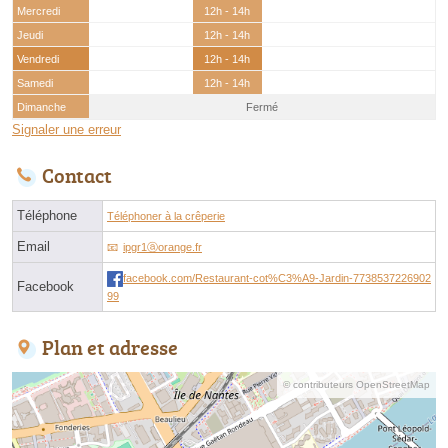
Mercredi
12h - 14h
Jeudi
12h - 14h
Vendredi
12h - 14h
Samedi
12h - 14h
Dimanche
Fermé
Signaler une erreur
Contact
Téléphone
Téléphoner à la crêperie
Email
ipgr1ⓐorange.fr
facebook.com/Restaurant-cot%C3%A9-Jardin-7738537226902
Facebook
99
Plan et adresse
© contributeurs OpenStreetMap