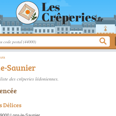
Jura
le-Saunier
liste des
crêperies lédoniennes
.
rencée
s Délices
39000 Lons-le-Saunier