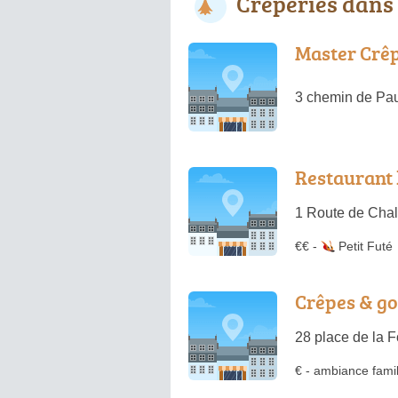
Crêperies dans
Master Crê
3 chemin de Pa
Restaurant 
1 Route de Chal
€€
-
Petit Futé
Crêpes & g
28 place de la F
€
-
ambiance famil