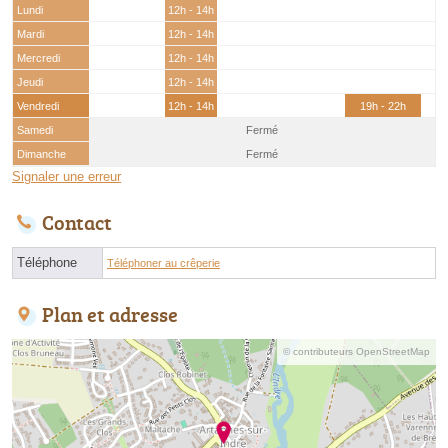
Lundi
12h - 14h
Mardi
12h - 14h
Mercredi
12h - 14h
Jeudi
12h - 14h
Vendredi
12h - 14h
19h - 22h
Samedi
Fermé
Dimanche
Fermé
Signaler une erreur
Contact
Téléphone
Téléphoner au crêperie
Plan et adresse
© contributeurs OpenStreetMap