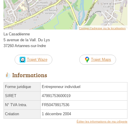
Corriger l’adresse ou la localisation
La Casadéenne
5 avenue de la Vall. Du Lys
37260 Artannes-sur-Indre
Trajet Waze
Trajet Maps
Informations
Forme juridique
Entrepreneur individuel
SIRET
47991753600019
N° TVA Intra.
FR50479917536
Création
1 décembre 2004
Éditer les informations de ma crêperie