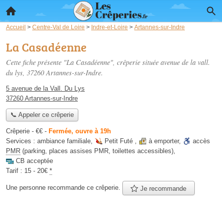
Accueil
>
Centre-Val de Loire
>
Indre-et-Loire
>
Artannes-sur-Indre
La Casadéenne
Cette fiche présente "La Casadéenne", crêperie située
avenue de la vall.
du lys
, 37260 Artannes-sur-Indre.
5 avenue de la Vall. Du Lys
37260 Artannes-sur-Indre
📞 Appeler ce crêperie
Crêperie -
€€
-
Fermée, ouvre à 19h
Services :
ambiance familiale
,
Petit Futé
,
à emporter
,
accès
PMR
(parking, places assises PMR, toilettes accessibles)
,
CB acceptée
Tarif :
15 - 20€
*
Une personne
recommande
ce crêperie.
Je recommande