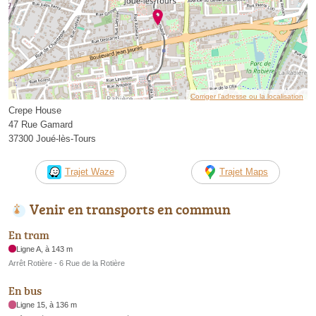
Corriger l’adresse ou la localisation
Crepe House
47 Rue Gamard
37300 Joué-lès-Tours
Trajet Waze
Trajet Maps
Venir en transports en commun
En tram
Ligne A, à 143 m
Arrêt Rotière - 6 Rue de la Rotière
En bus
Ligne 15, à 136 m