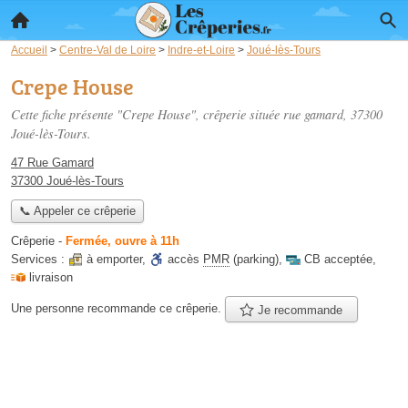
Accueil
>
Centre-Val de Loire
>
Indre-et-Loire
>
Joué-lès-Tours
Crepe House
Cette fiche présente "Crepe House", crêperie située
rue gamard
, 37300
Joué-lès-Tours.
47 Rue Gamard
37300 Joué-lès-Tours
📞 Appeler ce crêperie
Crêperie
-
Fermée, ouvre à 11h
Services :
à emporter
,
accès
PMR
(parking)
,
CB acceptée
,
livraison
Une personne
recommande
ce crêperie.
Je recommande