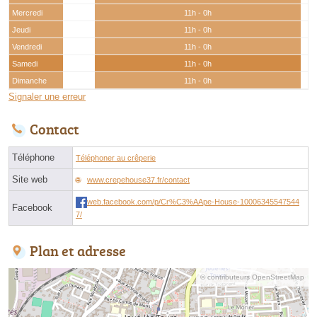
Mercredi
11h - 0h
Jeudi
11h - 0h
Vendredi
11h - 0h
Samedi
11h - 0h
Dimanche
11h - 0h
Signaler une erreur
Contact
Téléphone
Téléphoner au crêperie
Site web
www.crepehouse37.fr/contact
web.facebook.com/p/Cr%C3%AApe-House-10006345547544
Facebook
7/
Plan et adresse
© contributeurs OpenStreetMap