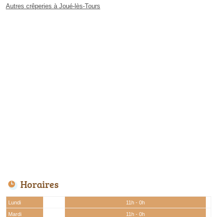
Autres crêperies à Joué-lès-Tours
Horaires
Lundi
11h - 0h
Mardi
11h - 0h