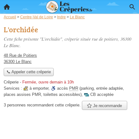
Accueil
>
Centre-Val de Loire
>
Indre
>
Le Blanc
L'orchidée
Cette fiche présente "L'orchidée", crêperie située
rue de poitiers
, 36300
Le Blanc.
48 Rue de Poitiers
36300 Le Blanc
📞 Appeler cette crêperie
Crêperie
-
Fermée, ouvre demain à 10h
Services :
à emporter
,
accès
PMR
(parking, entrée adaptée,
places assises PMR, toilettes accessibles)
,
CB acceptée
3 personnes
recommandent
cette crêperie.
Je recommande