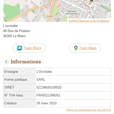
Corriger l’adresse ou la localisation
L'orchidée
48 Rue de Poitiers
36300 Le Blanc
Trajet Waze
Trajet Maps
Informations
Enseigne
L'Orchidee
Forme juridique
SARL
SIRET
52139926100010
N° TVA Intra.
FR45521399261
Création
29 mars 2010
Éditer les informations de ma crêperie