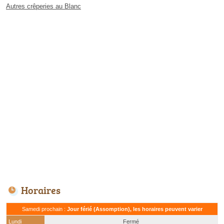
Autres crêperies au Blanc
Horaires
Samedi prochain :
Jour férié (Assomption), les horaires peuvent varier
Lundi
Fermé