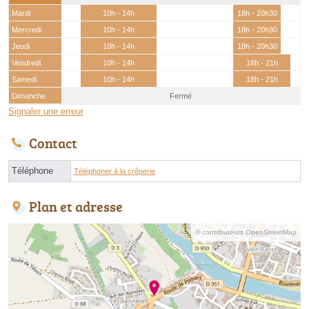
Mardi
10h - 14h
18h - 20h30
Mercredi
10h - 14h
18h - 20h30
Jeudi
10h - 14h
18h - 20h30
Vendredi
10h - 14h
18h - 21h
Samedi
10h - 14h
18h - 21h
Dimanche
Fermé
Signaler une erreur
Contact
Téléphone
Téléphoner à la crêperie
Plan et adresse
© contributeurs OpenStreetMap