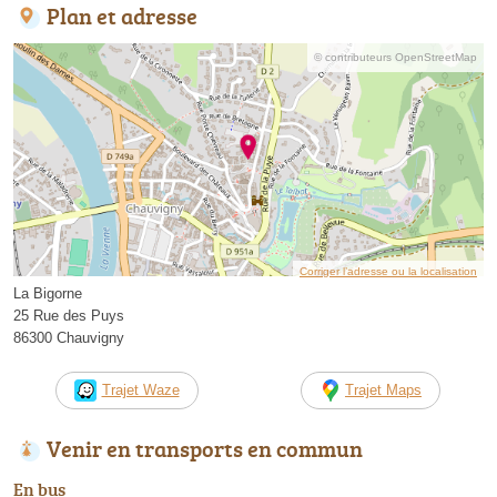
Plan et adresse
© contributeurs OpenStreetMap
Corriger l’adresse ou la localisation
La Bigorne
25 Rue des Puys
86300 Chauvigny
Trajet Waze
Trajet Maps
Venir en transports en commun
En bus