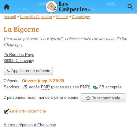
Accueil
>
Nouvelle-Aquitaine
>
Vienne
>
Chauvigny
La Bigorne
Cette fiche présente "La Bigorne", crêperie située
rue des puys
, 86300
Chauvigny.
25 Rue des Puys
86300 Chauvigny
📞 Appeler cette crêperie
Crêperie
-
Ouverte jusqu'à 21h30
Services :
accès
PMR
(places assises PMR)
,
CB acceptée
2 personnes
recommandent
cette crêperie.
Je recommande
Améliorer cette fiche
Autres crêperies à Chauvigny