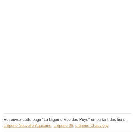
Retrouvez cette page "La Bigorne Rue des Puys" en partant des liens :
crêperie Nouvelle-Aquitaine
,
crêperie 86
,
crêperie Chauvigny
.