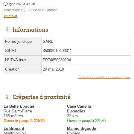
Ligne 242, à 399 m
Arrêt Mairie (2) - 31 Place du Marche
Voir tout
Informations
Forme juridique
SARL
SIRET
85098910400011
N° TVA Intra.
FR74850989104
Création
20 mai 2019
Éditer les informations de ma crêperie
Crêperies à proximité
La Belle Epoque
Case Canella
Rue Saint-Pierre
Buxerolles
165 mètres
22 km
Ouverte jusqu'à 21h30
Ouverte jusqu'à 22h30
Le Brouard
Mamie Bigoude
Montmorillon
Poitiers