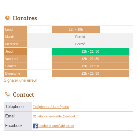
Horaires
Lundi
12h - 18h
Mardi
Fermé
Mercredi
Fermé
Jeudi
12h - 21h30
Vendredi
12h - 21h30
Samedi
12h - 21h30
Dimanche
12h - 21h30
Signaler une erreur
Contact
Téléphone
Téléphoner à la crêperie
Email
labigornevolanteⓐoutlook.fr
Facebook
facebook.com/labigorne/