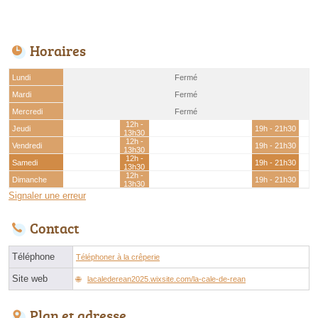
Horaires
Lundi
Fermé
Mardi
Fermé
Mercredi
Fermé
12h -
Jeudi
19h - 21h30
13h30
12h -
Vendredi
19h - 21h30
13h30
12h -
Samedi
19h - 21h30
13h30
12h -
Dimanche
19h - 21h30
13h30
Signaler une erreur
Contact
Téléphone
Téléphoner à la crêperie
Site web
lacalederean2025.wixsite.com/la-cale-de-rean
Plan et adresse