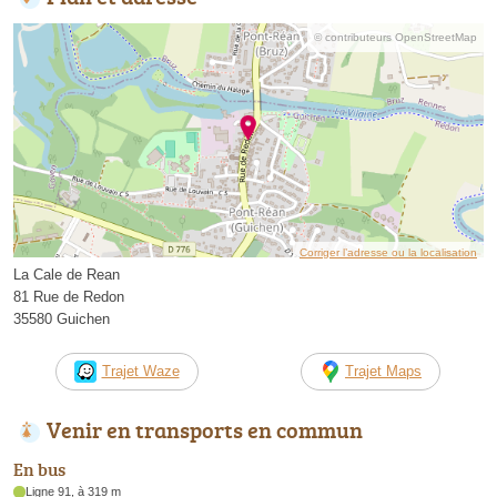
© contributeurs OpenStreetMap
Corriger l’adresse ou la localisation
La Cale de Rean
81 Rue de Redon
35580 Guichen
Trajet Waze
Trajet Maps
Venir en transports en commun
En bus
Ligne 91, à 319 m