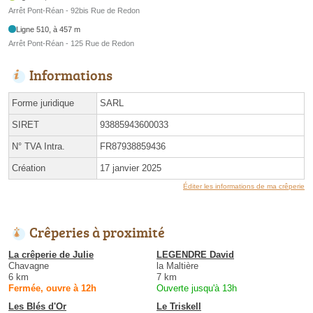
Arrêt Pont-Réan - 92bis Rue de Redon
Ligne 510, à 457 m
Arrêt Pont-Réan - 125 Rue de Redon
Informations
Forme juridique
SARL
SIRET
93885943600033
N° TVA Intra.
FR87938859436
Création
17 janvier 2025
Éditer les informations de ma crêperie
Crêperies à proximité
La crêperie de Julie
LEGENDRE David
Chavagne
la Maltière
6 km
7 km
Fermée, ouvre à 12h
Ouverte jusqu'à 13h
Les Blés d'Or
Le Triskell