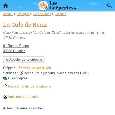
Accueil
>
Bretagne
>
Ille-et-Vilaine
>
Guichen
La Cale de Rean
Cette fiche présente "La Cale de Rean", crêperie située
rue de redon
,
35580 Guichen.
81 Rue de Redon
35580 Guichen
📞 Appeler cette crêperie
Crêperie
-
Fermée, ouvre à 12h
Services :
accès
PMR
(parking, places assises PMR)
,
CB acceptée
Recommander cette crêperie
Améliorer cette fiche
Autres crêperies à Guichen