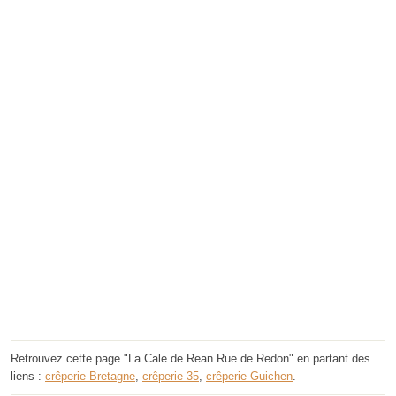
Retrouvez cette page "La Cale de Rean Rue de Redon" en partant des
liens :
crêperie Bretagne
,
crêperie 35
,
crêperie Guichen
.