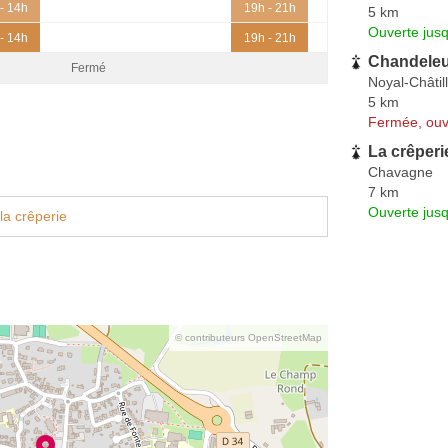
- 14h
19h - 21h
5 km
Ouverte jus
- 14h
19h - 21h
Chandeleu
Fermé
Noyal-Châtil
5 km
Fermée, ouv
La crêperi
Chavagne
7 km
Ouverte jusq
la crêperie
© contributeurs OpenStreetMap