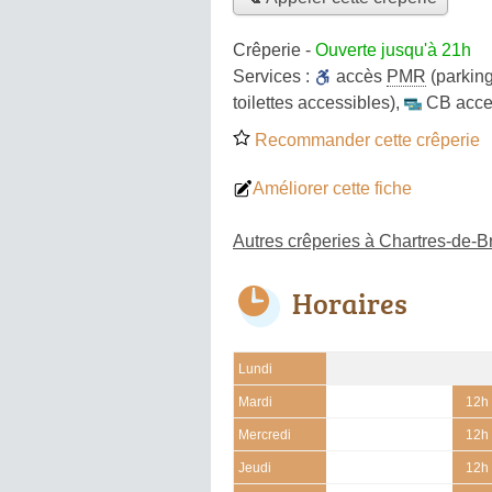
Crêperie
-
Ouverte jusqu'à 21h
Services :
accès
PMR
(parking
toilettes accessibles)
,
CB acce
Recommander cette crêperie
Améliorer cette fiche
Autres crêperies à Chartres-de-B
Horaires
Lundi
Mardi
12h 
Mercredi
12h 
Jeudi
12h 