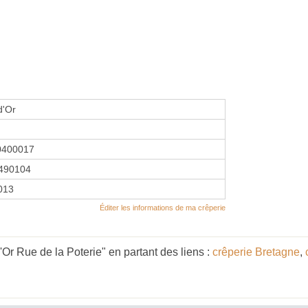
d'Or
0400017
490104
2013
Éditer les informations de ma crêperie
Or Rue de la Poterie" en partant des liens :
crêperie Bretagne
,