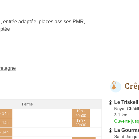
, entrée adaptée, places assises PMR,
ptée
retagne
Crê
Le Triskell
Fermé
Noyal-Châtil
19h -
- 14h
3.1 km
20h30
19h -
Ouverte jus
- 14h
20h30
La Gourm
- 14h
Saint-Jacqu