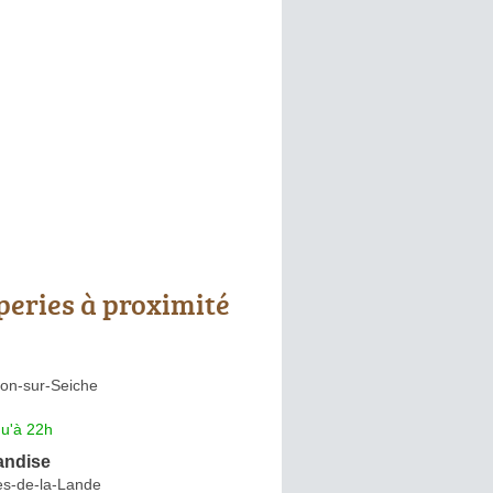
peries à proximité
lon-sur-Seiche
qu'à 22h
andise
es-de-la-Lande