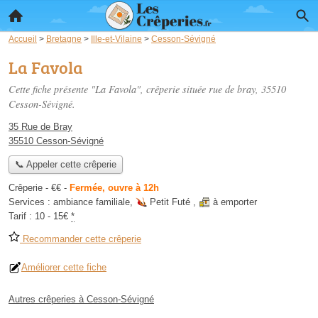
Accueil
>
Bretagne
>
Ille-et-Vilaine
>
Cesson-Sévigné
La Favola
Cette fiche présente "La Favola", crêperie située
rue de bray
, 35510
Cesson-Sévigné.
35 Rue de Bray
35510 Cesson-Sévigné
📞 Appeler cette crêperie
Crêperie -
€€
-
Fermée, ouvre à 12h
Services :
ambiance familiale
,
Petit Futé
,
à emporter
Tarif :
10 - 15€
*
Recommander cette crêperie
Améliorer cette fiche
Autres crêperies à Cesson-Sévigné