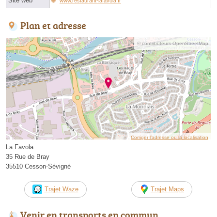
Site web
www.restaurant-lafavola.fr
Plan et adresse
© contributeurs OpenStreetMap
Corriger l’adresse ou la localisation
La Favola
35 Rue de Bray
35510 Cesson-Sévigné
Trajet Waze
Trajet Maps
Venir en transports en commun