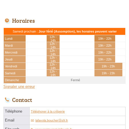
Horaires
Samedi prochain :
Jour férié (Assomption), les horaires peuvent varier
12h -
Lundi
19h - 22h
14h
12h -
Mardi
19h - 22h
14h
12h -
Mercredi
19h - 22h
14h
12h -
Jeudi
19h - 22h
14h
12h -
Vendredi
19h - 23h
14h
12h -
Samedi
19h - 23h
14h
Dimanche
Fermé
Signaler une erreur
Contact
Téléphone
Téléphoner à la crêperie
Email
lafavola.boucherⓐsfr.fr