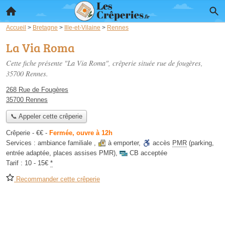
Accueil
>
Bretagne
>
Ille-et-Vilaine
>
Rennes
La Via Roma
Cette fiche présente "La Via Roma", crêperie située
rue de fougères
,
35700 Rennes.
268 Rue de Fougères
35700 Rennes
📞 Appeler cette crêperie
Crêperie -
€€
-
Fermée, ouvre à 12h
Services :
ambiance familiale
,
à emporter
,
accès
PMR
(parking,
entrée adaptée, places assises PMR)
,
CB acceptée
Tarif :
10 - 15€
*
Recommander cette crêperie