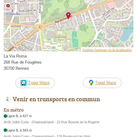
Corriger l’adresse ou la localisation
La Via Roma
268 Rue de Fougères
35700 Rennes
Trajet Waze
Trajet Maps
Venir en transports en commun
En métro
Ligne B, à 627 m
Arrêt Joliot-Curie - Chateaubriand - 15 Rue Bourde de la Rogerie
Ligne B, à 583 m
Arrêt Joliot-Curie - Chateaubriand - 129 Boulevard de Vitré