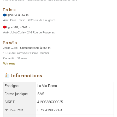
En bus
Ligne 83, à 257 m
Arrêt Pâtis Tatelin - 282 Rue de Fougères
Ligne 201, à 320 m
Arrêt Joliot-Curie - 244 Rue de Fougères
En vélo
Joliot-Curie - Chateaubriand, à 558 m
1 Rue du Professeur Pierre Poumier
Capacité : 30 vélos
Voir tout
Informations
Enseigne
La Via Roma
Forme juridique
SAS
SIRET
41905386300025
N° TVA Intra.
FR85419053863