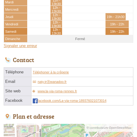
12h -
Mardi
13h30
12h -
Mercredi
13h30
12h -
Jeudi
19h - 21h30
13h30
12h -
Vendredi
19h - 22h
13h30
12h -
Samedi
19h - 22h
13h30
Dimanche
Fermé
Signaler une erreur
Contact
Téléphone
Téléphoner à la crêperie
Email
naty.trⓐwanadoo.fr
Site web
www.la-via-roma-rennes.fr
Facebook
facebook.com/La-via-roma-189376021073014
Plan et adresse
© contributeurs OpenStreetMap