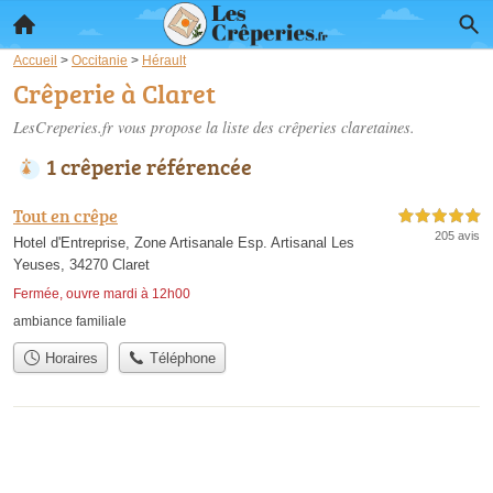
Accueil
>
Occitanie
>
Hérault
Crêperie à Claret
LesCreperies.fr vous propose la liste des
crêperies claretaines
.
1 crêperie référencée
Tout en crêpe
5,0 étoiles sur 5
205 avis
Hotel d'Entreprise, Zone Artisanale Esp. Artisanal Les
Yeuses, 34270 Claret
Fermée, ouvre mardi à 12h00
ambiance familiale
Horaires
Téléphone