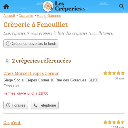
Accueil
>
Occitanie
>
Haute-Garonne
Crêperie à Fenouillet
LesCreperies.fr vous propose la liste des
crêperies fenouilletaines
.
Crêperies ouvertes le lundi
2 crêperies référencées
Chez Marcel Crepes Corner
5,0 étoiles sur 5
36 avis
Siège Social Crêpes Corner 10 Rue des Gourgues, 31150
Fenouillet
Fermée, ouvre lundi à 12h00
Horaires
Téléphone
Crep'eat
4,5 étoiles sur 5
1264 avis