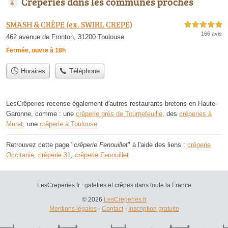
Crêperies dans les communes proches
SMASH & CRÊPE (ex. SWIRL CREPE)
5,0 étoiles sur 5
166 avis
462 avenue de Fronton, 31200 Toulouse
Fermée, ouvre à 18h
Horaires
Téléphone
LesCrêperies recense également d'autres restaurants bretons en Haute-
Garonne, comme : une
crêperie près de Tournefeuille
, des
crêperies à
Muret
, une
crêperie à Toulouse
.
Retrouvez cette page "
crêperie Fenouillet
" à l'aide des liens :
crêperie
Occitanie
,
crêperie 31
,
crêperie Fenouillet
.
LesCreperies.fr : galettes et crêpes dans toute la France
© 2026
LesCreperies.fr
Mentions légales
-
Contact
-
Inscription gratuite