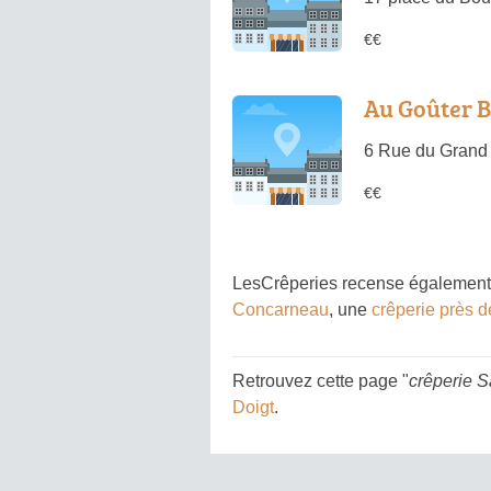
€€
Au Goûter 
6 Rue du Grand
€€
LesCrêperies recense également 
Concarneau
, une
crêperie près d
Retrouvez cette page "
crêperie S
Doigt
.