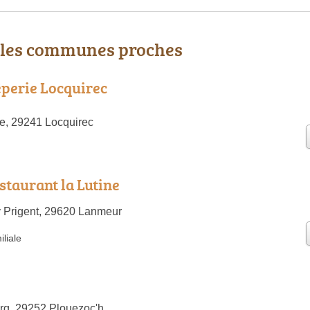
 les communes proches
rêperie Locquirec
e, 29241 Locquirec
staurant la Lutine
 Prigent, 29620 Lanmeur
liale
rg, 29252 Plouezoc'h