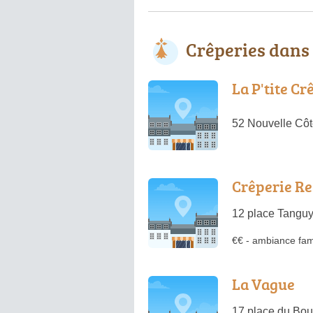
Crêperies dans
La P'tite C
52 Nouvelle Côt
Crêperie Re
12 place Tanguy
€€
-
ambiance fami
La Vague
17 place du Bou