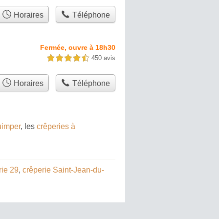
Horaires
Téléphone
Fermée, ouvre à 18h30
450 avis
4,5 étoiles sur 5
Horaires
Téléphone
uimper
, les
crêperies à
rie 29
,
crêperie Saint-Jean-du-