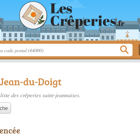
-Jean-du-Doigt
liste des
crêperies saint-jeannaises
.
nche
rencée