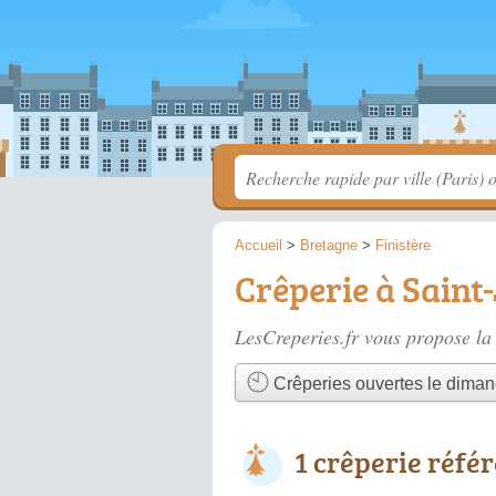
Accueil
>
Bretagne
>
Finistère
Crêperie à Saint
LesCreperies.fr vous propose la 
Crêperies ouvertes le dima
1 crêperie réfé