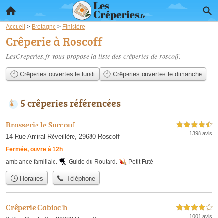
Accueil
>
Bretagne
>
Finistère
Crêperie à Roscoff
LesCreperies.fr vous propose la liste des
crêperies de roscoff
.
Crêperies ouvertes le lundi
Crêperies ouvertes le dimanche
5 crêperies référencées
Brasserie le Surcouf
4,5 étoiles sur 5
1398 avis
14 Rue Amiral Réveillère, 29680 Roscoff
Fermée, ouvre à 12h
ambiance familiale
,
Guide du Routard
,
Petit Futé
Horaires
Téléphone
Crêperie Cabioc'h
4,0 étoiles sur 5
1001 avis