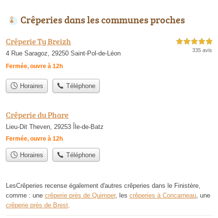
Crêperies dans les communes proches
Crêperie Ty Breizh
5,0 étoiles sur 5
335 avis
4 Rue Saragoz, 29250 Saint-Pol-de-Léon
Fermée, ouvre à 12h
Horaires
Téléphone
Crêperie du Phare
Lieu-Dit Theven, 29253 Île-de-Batz
Fermée, ouvre à 12h
Horaires
Téléphone
LesCrêperies recense également d'autres crêperies dans le Finistère,
comme : une
crêperie près de Quimper
, les
crêperies à Concarneau
, une
crêperie près de Brest
.