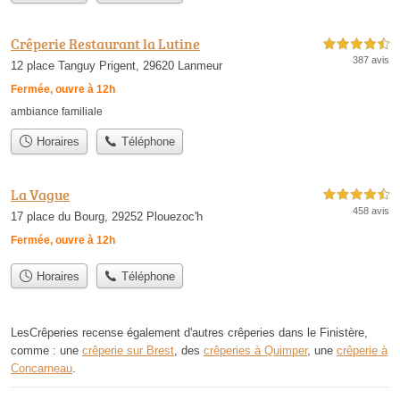
Crêperie Restaurant la Lutine
4,5 étoiles sur 5
387 avis
12 place Tanguy Prigent, 29620 Lanmeur
Fermée, ouvre à 12h
ambiance familiale
Horaires
Téléphone
La Vague
4,5 étoiles sur 5
458 avis
17 place du Bourg, 29252 Plouezoc'h
Fermée, ouvre à 12h
Horaires
Téléphone
LesCrêperies recense également d'autres crêperies dans le Finistère,
comme : une
crêperie sur Brest
, des
crêperies à Quimper
, une
crêperie à
Concarneau
.