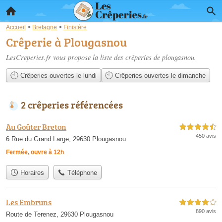
Accueil
>
Bretagne
>
Finistère
Crêperie à Plougasnou
LesCreperies.fr vous propose la liste des
crêperies de plougasnou
.
Crêperies ouvertes le lundi
Crêperies ouvertes le dimanche
2 crêperies référencées
Au Goûter Breton
4,5 étoiles sur 5
450 avis
6 Rue du Grand Large, 29630 Plougasnou
Fermée, ouvre à 12h
Horaires
Téléphone
Les Embruns
4,0 étoiles sur 5
890 avis
Route de Terenez, 29630 Plougasnou