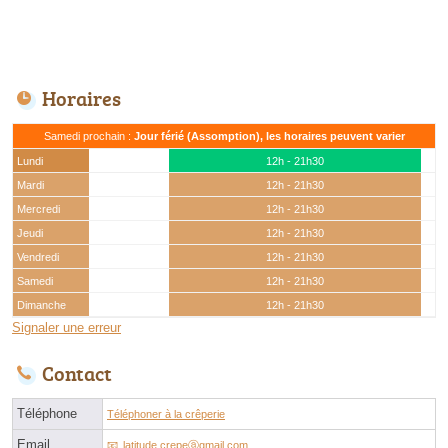
Horaires
Samedi prochain :
Jour férié (Assomption), les horaires peuvent varier
Lundi
12h - 21h30
Mardi
12h - 21h30
Mercredi
12h - 21h30
Jeudi
12h - 21h30
Vendredi
12h - 21h30
Samedi
12h - 21h30
Dimanche
12h - 21h30
Signaler une erreur
Contact
Téléphone
Téléphoner à la crêperie
Email
latitude.crepeⓐgmail.com