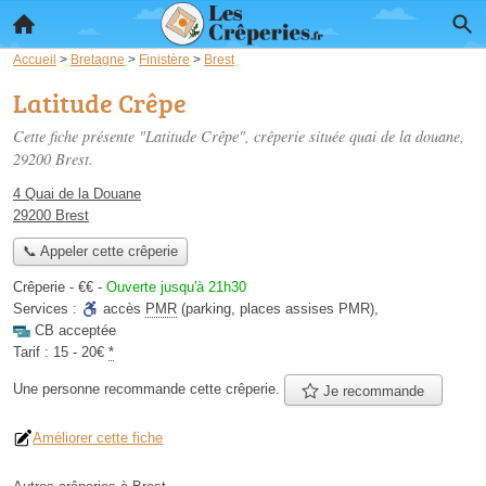
Accueil
>
Bretagne
>
Finistère
>
Brest
Latitude Crêpe
Cette fiche présente "Latitude Crêpe", crêperie située
quai de la douane
,
29200 Brest.
4 Quai de la Douane
29200 Brest
📞 Appeler cette crêperie
Crêperie -
€€
-
Ouverte jusqu'à 21h30
Services :
accès
PMR
(parking, places assises PMR)
,
CB acceptée
Tarif :
15 - 20€
*
Une personne
recommande
cette crêperie.
Je recommande
Améliorer cette fiche