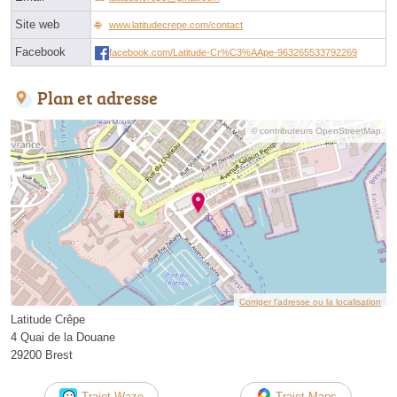
Site web
www.latitudecrepe.com/contact
Facebook
facebook.com/Latitude-Cr%C3%AApe-963265533792269
Plan et adresse
© contributeurs OpenStreetMap
Corriger l’adresse ou la localisation
Latitude Crêpe
4 Quai de la Douane
29200 Brest
Trajet Waze
Trajet Maps