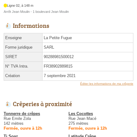
Ligne 02, à 148 m
Arrêt Jean Moulin - 1 boulevard Jean Moulin
Informations
Enseigne
La Petite Fugue
Forme juridique
SARL
SIRET
90288981500012
N° TVA Intra.
FR38902889815
Création
7 septembre 2021
Éditer les informations de ma crêperie
Crêperies à proximité
Tonnerre de crêpes
Les Cocottes
Rue Emile Zola
Rue Jean Macé
142 mètres
275 mètres
Fermée, ouvre à 12h
Fermée, ouvre à 12h
Ti Soaz
Latitude Crêpe