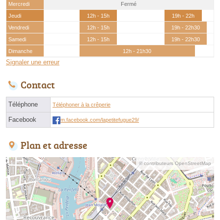
Mercredi
Fermé
Jeudi
12h - 15h
19h - 22h
Vendredi
12h - 15h
19h - 22h30
Samedi
12h - 15h
19h - 22h30
Dimanche
12h - 21h30
Signaler une erreur
Contact
Téléphone
Téléphoner à la crêperie
Facebook
m.facebook.com/lapetitefugue29/
Plan et adresse
© contributeurs OpenStreetMap