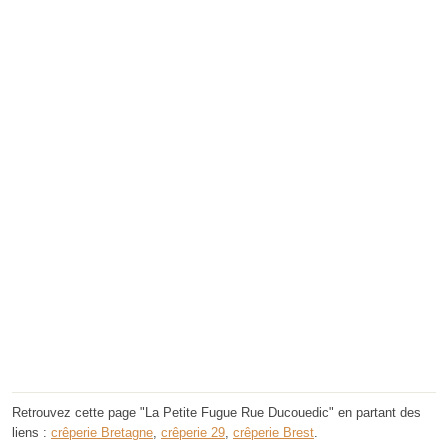
Retrouvez cette page "La Petite Fugue Rue Ducouedic" en partant des
liens :
crêperie Bretagne
,
crêperie 29
,
crêperie Brest
.