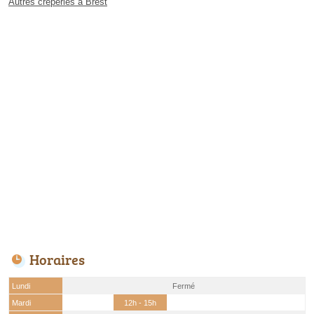
Autres crêperies à Brest
Horaires
Lundi
Fermé
Mardi
12h - 15h