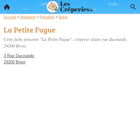
Accueil
>
Bretagne
>
Finistère
>
Brest
La Petite Fugue
Cette fiche présente "La Petite Fugue", crêperie située
rue ducouedic
,
29200 Brest.
3 Rue Ducouedic
29200 Brest