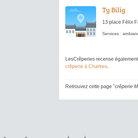
Ty Bilig
13 place Félix 
Services :
ambianc
LesCrêperies recense également 
crêperie à Chartres
.
Retrouvez cette page "
crêperie 