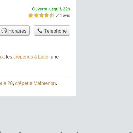
Ouverte jusqu'à 22h
344 avis
4,5 étoiles sur 5
Horaires
Téléphone
ux
, les
crêperies à Lucé
, une
rie 28
,
crêperie Maintenon
.