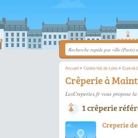
Accueil
>
Centre-Val de Loire
>
Eure-et-L
Crêperie à Main
LesCreperies.fr vous propose la 
1 crêperie réfé
Creperie de