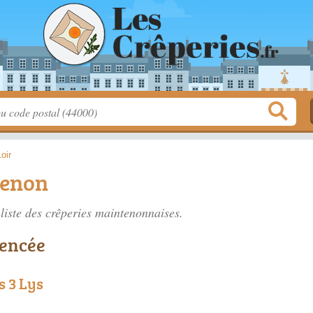
oir
tenon
liste des
crêperies maintenonnaises
.
rencée
s 3 Lys