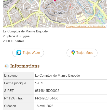
Corriger l’adresse ou la localisation
Le Comptoir de Mamie Bigoude
20 place du Cygne
28000 Chartres
Trajet Waze
Trajet Maps
Informations
Enseigne
Le Comptoir de Mamie Bigoude
Forme juridique
SARL
SIRET
95148445000022
N° TVA Intra.
FR24951484450
Création
18 avril 2023