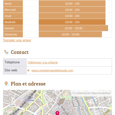
Mardi
11h30 - 22h
Mercredi
11h30 - 22h
Jeudi
11h30 - 22h
Vendredi
11h30 - 22h
Samedi
11h30 - 22h30
Dimanche
11h30 - 21h30
Signaler une erreur
Contact
Téléphone
Téléphoner à la crêperie
Site web
www.comptoirmamiebigoude.com
Plan et adresse
© contributeurs OpenStreetMap