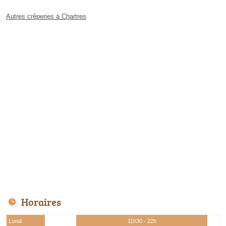
Autres crêperies à Chartres
Horaires
Lundi
11h30 - 22h