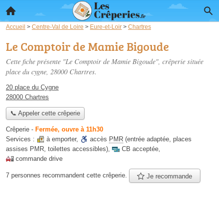
Accueil
>
Centre-Val de Loire
>
Eure-et-Loir
>
Chartres
Le Comptoir de Mamie Bigoude
Cette fiche présente "Le Comptoir de Mamie Bigoude", crêperie située
place du cygne
, 28000 Chartres.
20 place du Cygne
28000 Chartres
📞 Appeler cette crêperie
Crêperie
-
Fermée, ouvre à 11h30
Services :
à emporter
,
accès
PMR
(entrée adaptée, places
assises PMR, toilettes accessibles)
,
CB acceptée
,
commande drive
7 personnes
recommandent
cette crêperie.
Je recommande