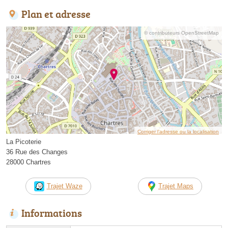
Plan et adresse
© contributeurs OpenStreetMap
Corriger l’adresse ou la localisation
La Picoterie
36 Rue des Changes
28000 Chartres
Trajet Waze
Trajet Maps
Informations