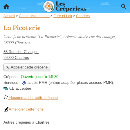
Accueil
>
Centre-Val de Loire
>
Eure-et-Loir
>
Chartres
La Picoterie
Cette fiche présente "La Picoterie", crêperie située
rue des changes
,
28000 Chartres.
36 Rue des Changes
28000 Chartres
📞 Appeler cette crêperie
Crêperie
-
Ouverte jusqu'à 14h30
Services :
accès
PMR
(entrée adaptée, places assises PMR)
,
CB acceptée
Recommander cette crêperie
Améliorer cette fiche
Autres crêperies à Chartres