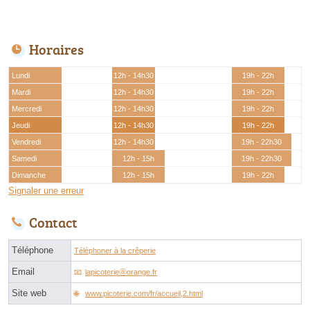
Horaires
Lundi
12h - 14h30
19h - 22h
Mardi
12h - 14h30
19h - 22h
Mercredi
12h - 14h30
19h - 22h
Jeudi
12h - 14h30
19h - 22h
Vendredi
12h - 14h30
19h - 22h30
Samedi
12h - 15h
19h - 22h30
Dimanche
12h - 15h
19h - 22h
Signaler une erreur
Contact
Téléphone
Téléphoner à la crêperie
Email
lapicoterieⓐorange.fr
Site web
www.picoterie.com/fr/accueil,2.html