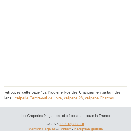
Retrouvez cette page "La Picoterie Rue des Changes" en partant des
liens :
crêperie Centre-Val de Loire
,
crêperie 28
,
crêperie Chartres
.
LesCreperies.fr : galettes et crêpes dans toute la France
© 2026
LesCreperies.fr
Mentions légales
-
Contact
-
Inscription gratuite