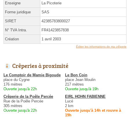
Enseigne
La Picoterie
Forme juridique
SAS
SIRET
42385783800027
N° TVA Intra.
FR41423857838
Création
1 avril 2003
Éditer les informations de ma crêperie
Crêperies à proximité
Le Comptoir de Mamie Bigoude
Le Bon Coin
place du Cygne
place Jean Moulin
176 mètres
217 mètres
Ouverte jusqu'à 22h
Ouverte jusqu'à 19h
Crêperie de la Poêle Percée
EIRL HOHN FABIENNE
Rue de la Poêle Percée
Lucé
305 mètres
2 km
Ouverte jusqu'à 22h
Ouverte jusqu'à 14h et rouvre à
19h