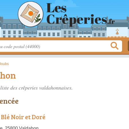
Doubs
ahon
liste des
crêperies valdahonnaises
.
rencée
 Blé Noir et Doré
ge, 25800 Valdahon