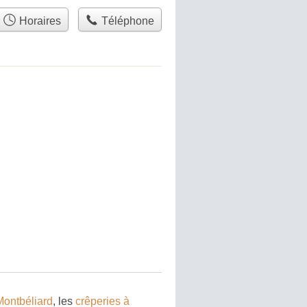
Horaires
Téléphone
Montbéliard
, les
crêperies à