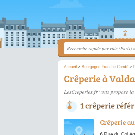
Accueil
>
Bourgogne-Franche-Comté
>
Crêperie à Vald
LesCreperies.fr vous propose la 
1 crêperie réfé
Crêperie au
6 Rue du Collè