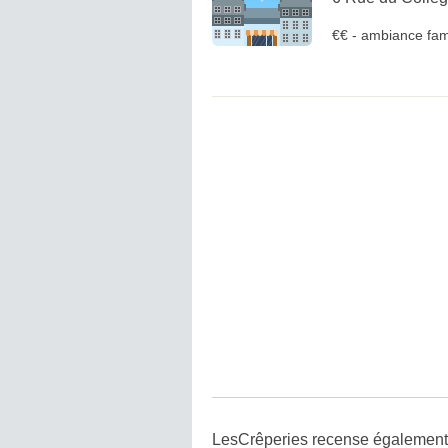
€€
-
ambiance fami
LesCrêperies recense également 