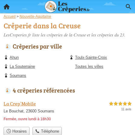
Accueil
>
Nouvelle-Aquitaine
Crêperie dans la Creuse
LesCreperies.fr liste les
crêperies de la Creuse
et les crêperies du 23.
Crêperies par ville
Ahun
Toulx-Sainte-Croix
La Souterraine
Toutes les villes
Soumans
4 crêperies référencées
La Crep’Mobile
5,0 étoiles sur 5
11 avis
Le Bouchat, 23600 Soumans
Fermée, ouvre lundi à 18h30
Horaires
Téléphone