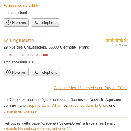
Fermée, ouvre à 19h
ambiance familiale
Horaires
Téléphone
La Grignoterie
4,5 étoiles sur 5
113 avis
29 Rue des Chaussetiers, 63000 Clermont-Ferrand
Fermée, ouvre lundi à 11h00
ambiance familiale
Horaires
Téléphone
Consulter les 12 crêperies du Puy-de-Dôme
LesCrêperies recense également des crêperies en Nouvelle-Aquitaine,
comme : une
crêperie dans l'Allier
, les
crêperies dans le Cher
, une
crêperie en Corrèze
.
Retrouvez cette page "
crêperie Puy-de-Dôme
" à travers les liens :
crêperie Nouvelle-Aquitaine
,
crêperie 23
.