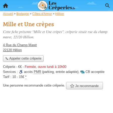
Accueil
>
Bretagne
>
Côtes-d'Armor
>
Hillion
Mille et Une crèpes
Cette fiche présente "Mille et Une crèpes", crêperie située
rue du champ
maret
, 22120 Hillion.
4 Rue du Champ Maret
22120 Hillion
📞 Appeler cette crêperie
Crêperie -
€€
-
Fermée, ouvre lundi à 10h00
Services :
accès
PMR
(parking, entrée adaptée)
,
CB acceptée
Tarif :
10 - 15€
*
Une personne
recommande
cette crêperie.
Je recommande