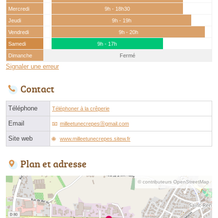
Mercredi
9h - 18h30
Jeudi
9h - 19h
Vendredi
9h - 20h
Samedi
9h - 17h
Dimanche
Fermé
Signaler une erreur
Contact
Téléphone
Téléphoner à la crêperie
Email
milleetunecrepesⓐgmail.com
Site web
www.milleetunecrepes.sitew.fr
Plan et adresse
© contributeurs OpenStreetMap