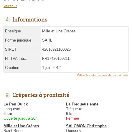
Voir tout
Informations
Enseigne
Mille et Une Crepes
Forme juridique
SARL
SIRET
42016921100026
N° TVA Intra.
FR17420169211
Création
1 juin 2012
Éditer les informations de ma crêperie
Crêperies à proximité
Le Pen Duick
La Tregueusienne
Langueux
Trégueux
6 km
6 km
Ouverte jusqu'à 20h
Fermée
Mille et Une Crêpes
SALOMON Christophe
Saint-Brieuc
Quessoy