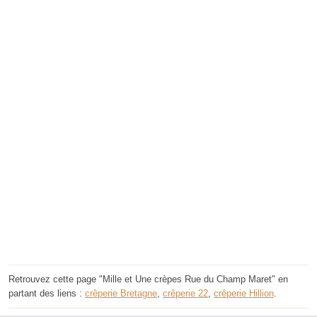
Retrouvez cette page "Mille et Une crèpes Rue du Champ Maret" en
partant des liens :
crêperie Bretagne
,
crêperie 22
,
crêperie Hillion
.