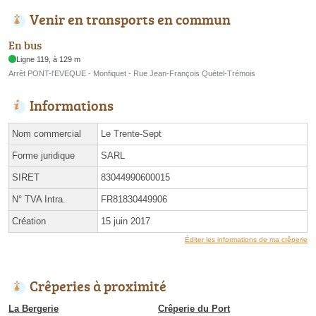
Venir en transports en commun
En bus
Ligne 119, à 129 m
Arrêt PONT-l'EVEQUE - Monfiquet - Rue Jean-François Quétel-Trémois
Informations
Nom commercial
Le Trente-Sept
Forme juridique
SARL
SIRET
83044990600015
N° TVA Intra.
FR81830449906
Création
15 juin 2017
Éditer les informations de ma crêperie
Crêperies à proximité
La Bergerie
Crêperie du Port