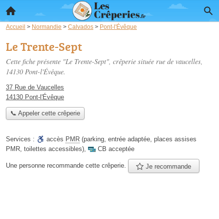
Accueil
>
Normandie
>
Calvados
>
Pont-l'Évêque
Le Trente-Sept
Cette fiche présente "Le Trente-Sept", crêperie située
rue de vaucelles
,
14130 Pont-l'Évêque.
37 Rue de Vaucelles
14130 Pont-l'Évêque
📞 Appeler cette crêperie
Services :
accès
PMR
(parking, entrée adaptée, places assises
PMR, toilettes accessibles)
,
CB acceptée
Une personne
recommande
cette crêperie.
Je recommande