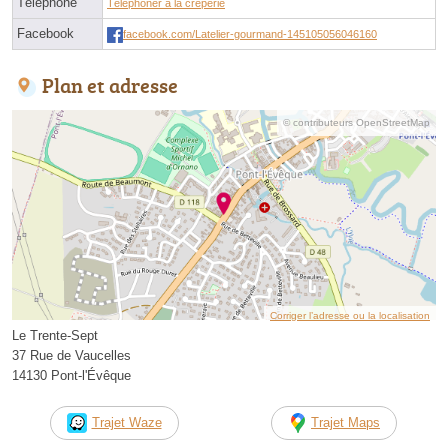
Téléphone
Téléphoner à la crêperie
Facebook
facebook.com/Latelier-gourmand-145105056046160
Plan et adresse
© contributeurs OpenStreetMap
Corriger l’adresse ou la localisation
Le Trente-Sept
37 Rue de Vaucelles
14130 Pont-l'Évêque
Trajet Waze
Trajet Maps