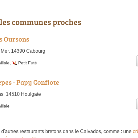
 les communes proches
es Oursons
a Mer, 14390 Cabourg
liale
,
Petit Futé
epes - Papy Confiote
ns, 14510 Houlgate
liale
d'autres restaurants bretons dans le Calvados, comme : une
cr