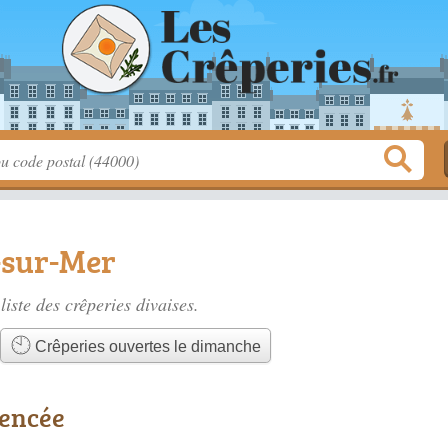
-sur-Mer
liste des
crêperies divaises
.
Crêperies ouvertes le dimanche
rencée