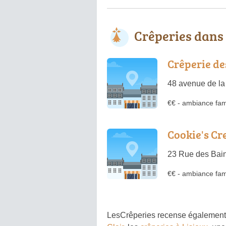
Crêperies dans
Crêperie d
48 avenue de l
€€
-
ambiance fami
Cookie's Cr
23 Rue des Bai
€€
-
ambiance fami
LesCrêperies recense également 