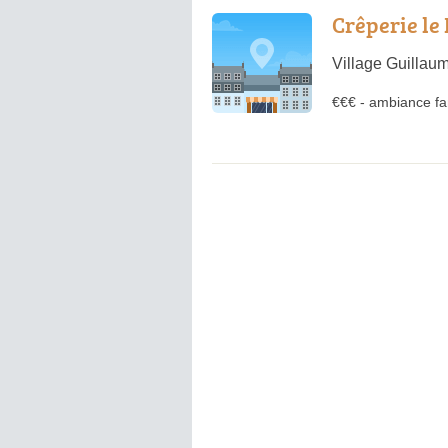
Crêperie le 
Village Guillau
€€€
-
ambiance fam