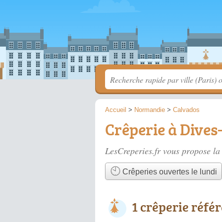
Accueil
>
Normandie
>
Calvados
Crêperie à Dives
LesCreperies.fr vous propose la 
Crêperies ouvertes le lundi
1 crêperie réfé