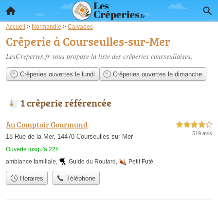
Accueil
>
Normandie
>
Calvados
Crêperie à Courseulles-sur-Mer
LesCreperies.fr vous propose la liste des
crêperies courseullaises
.
Crêperies ouvertes le lundi
Crêperies ouvertes le dimanche
1 crêperie référencée
Au Comptoir Gourmand
4,0 étoiles sur 5
519 avis
18 Rue de la Mer, 14470 Courseulles-sur-Mer
Ouverte jusqu'à 22h
ambiance familiale
,
Guide du Routard
,
Petit Futé
Horaires
Téléphone