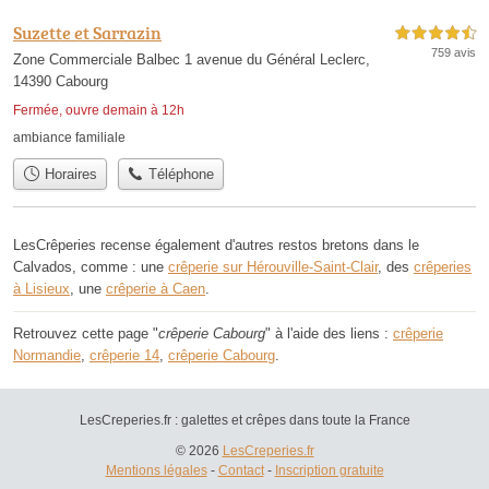
Suzette et Sarrazin
4,5 étoiles sur 5
759 avis
Zone Commerciale Balbec 1 avenue du Général Leclerc,
14390 Cabourg
Fermée, ouvre demain à 12h
ambiance familiale
Horaires
Téléphone
LesCrêperies recense également d'autres restos bretons dans le
Calvados, comme : une
crêperie sur Hérouville-Saint-Clair
, des
crêperies
à Lisieux
, une
crêperie à Caen
.
Retrouvez cette page "
crêperie Cabourg
" à l'aide des liens :
crêperie
Normandie
,
crêperie 14
,
crêperie Cabourg
.
LesCreperies.fr : galettes et crêpes dans toute la France
© 2026
LesCreperies.fr
Mentions légales
-
Contact
-
Inscription gratuite