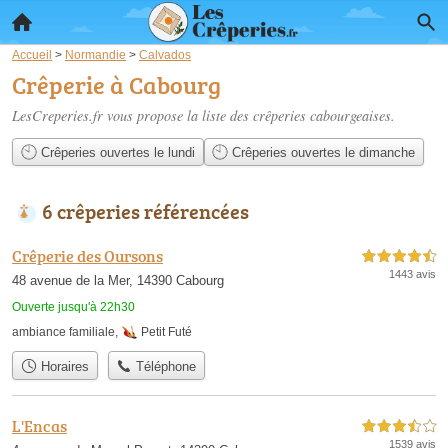
Accueil
>
Normandie
>
Calvados
Crêperie à Cabourg
LesCreperies.fr vous propose la liste des
crêperies cabourgeaises
.
Crêperies ouvertes le lundi
Crêperies ouvertes le dimanche
6 crêperies référencées
Crêperie des Oursons
4,5 étoiles sur 5
1443 avis
48 avenue de la Mer, 14390 Cabourg
Ouverte jusqu'à 22h30
ambiance familiale
,
Petit Futé
Horaires
Téléphone
L'Encas
3,5 étoiles sur 5
1539 avis