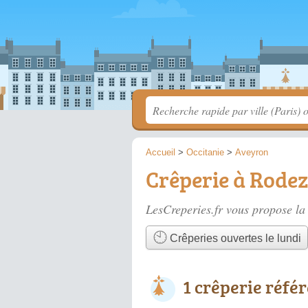
Accueil
>
Occitanie
>
Aveyron
Crêperie à Rodez
LesCreperies.fr vous propose la 
Crêperies ouvertes le lundi
1 crêperie réfé