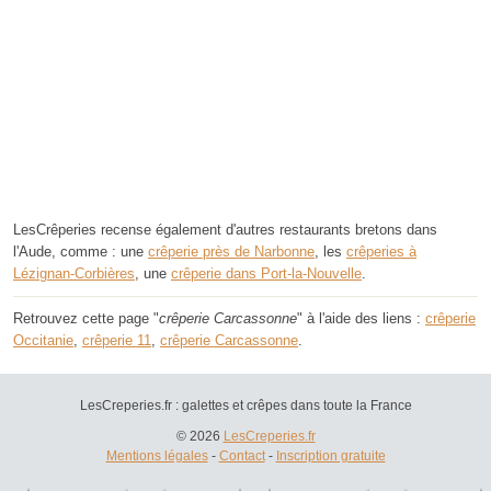
LesCrêperies recense également d'autres restaurants bretons dans
l'Aude, comme : une
crêperie près de Narbonne
, les
crêperies à
Lézignan-Corbières
, une
crêperie dans Port-la-Nouvelle
.
Retrouvez cette page "
crêperie Carcassonne
" à l'aide des liens :
crêperie
Occitanie
,
crêperie 11
,
crêperie Carcassonne
.
LesCreperies.fr : galettes et crêpes dans toute la France
© 2026
LesCreperies.fr
Mentions légales
-
Contact
-
Inscription gratuite