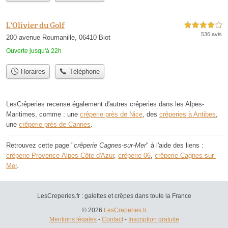
L'Olivier du Golf
4,0 étoiles sur 5
536 avis
200 avenue Roumanille, 06410 Biot
Ouverte jusqu'à 22h
Horaires
Téléphone
LesCrêperies recense également d'autres crêperies dans les Alpes-
Maritimes, comme : une
crêperie près de Nice
, des
crêperies à Antibes
,
une
crêperie près de Cannes
.
Retrouvez cette page "
crêperie Cagnes-sur-Mer
" à l'aide des liens :
crêperie Provence-Alpes-Côte d'Azur
,
crêperie 06
,
crêperie Cagnes-sur-
Mer
.
LesCreperies.fr : galettes et crêpes dans toute la France
© 2026
LesCreperies.fr
Mentions légales
-
Contact
-
Inscription gratuite