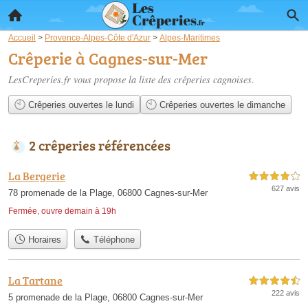
Accueil
>
Provence-Alpes-Côte d'Azur
>
Alpes-Maritimes
Crêperie à Cagnes-sur-Mer
LesCreperies.fr vous propose la liste des
crêperies cagnoises
.
Crêperies ouvertes le lundi
Crêperies ouvertes le dimanche
2 crêperies référencées
La Bergerie
4,0 étoiles sur 5
627 avis
78 promenade de la Plage, 06800 Cagnes-sur-Mer
Fermée, ouvre demain à 19h
Horaires
Téléphone
La Tartane
4,5 étoiles sur 5
222 avis
5 promenade de la Plage, 06800 Cagnes-sur-Mer