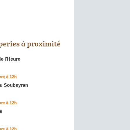
peries à proximité
e l'Heure
re à 12h
du Soubeyran
re à 12h
e
re à 12h