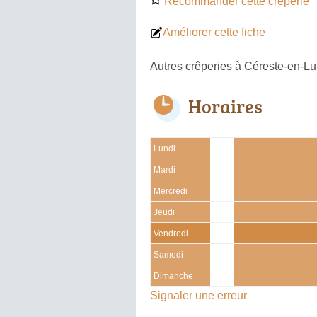
Recommander cette crêperie
Améliorer cette fiche
Autres crêperies à Céreste-en-L
Horaires
Lundi
Mardi
Mercredi
Jeudi
Vendredi
Samedi
Dimanche
Signaler une erreur