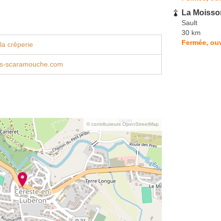
La Moisso
Sault
30 km
Fermée, ouv
la crêperie
s-scaramouche.com
© contributeurs OpenStreetMap