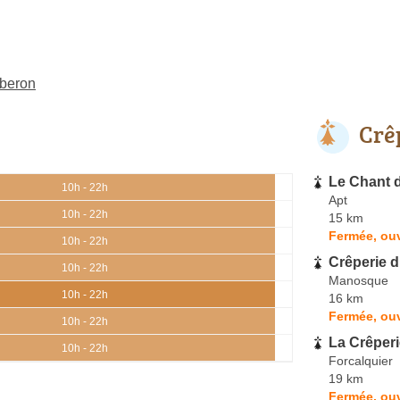
uberon
Crê
Le Chant d
10h - 22h
Apt
10h - 22h
15 km
Fermée, ouv
10h - 22h
Crêperie 
10h - 22h
Manosque
10h - 22h
16 km
Fermée, ouv
10h - 22h
La Crêperi
10h - 22h
Forcalquier
19 km
Fermée, ouv