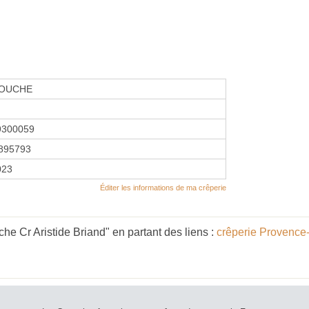
OUCHE
9300059
895793
2023
Éditer les informations de ma crêperie
e Cr Aristide Briand" en partant des liens :
crêperie Provence