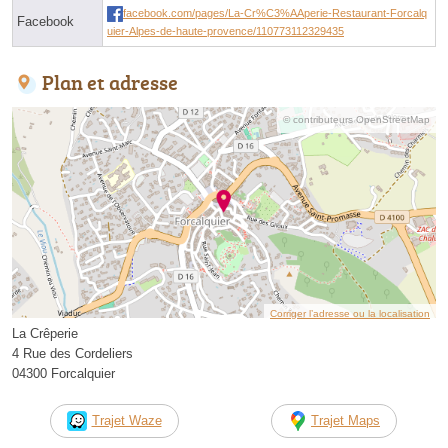
facebook.com/pages/La-Cr%C3%AAperie-Restaurant-Forcalq
Facebook
uier-Alpes-de-haute-provence/110773112329435
Plan et adresse
© contributeurs OpenStreetMap
Corriger l’adresse ou la localisation
La Crêperie
4 Rue des Cordeliers
04300 Forcalquier
Trajet Waze
Trajet Maps