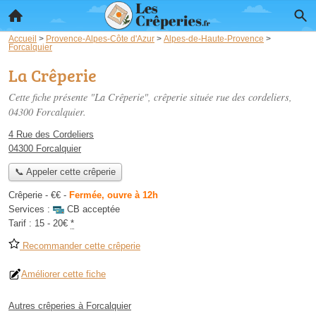
Accueil
>
Provence-Alpes-Côte d'Azur
>
Alpes-de-Haute-Provence
>
Forcalquier
La Crêperie
Cette fiche présente "La Crêperie", crêperie située
rue des cordeliers
,
04300 Forcalquier.
4 Rue des Cordeliers
04300 Forcalquier
📞 Appeler cette crêperie
Crêperie -
€€
-
Fermée, ouvre à 12h
Services :
CB acceptée
Tarif :
15 - 20€
*
Recommander cette crêperie
Améliorer cette fiche
Autres crêperies à Forcalquier