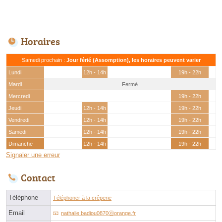
Horaires
Samedi prochain :
Jour férié (Assomption), les horaires peuvent varier
Lundi
12h - 14h
19h - 22h
Mardi
Fermé
Mercredi
19h - 22h
Jeudi
12h - 14h
19h - 22h
Vendredi
12h - 14h
19h - 22h
Samedi
12h - 14h
19h - 22h
Dimanche
12h - 14h
19h - 22h
Signaler une erreur
Contact
Téléphone
Téléphoner à la crêperie
Email
nathalie.badiou0870ⓐorange.fr