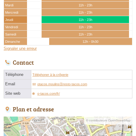
Mardi
11h - 23h
Mercredi
11h - 23h
Jeudi
11h - 23h
Vendredi
11h - 23h
Samedi
11h - 23h
Dimanche
12h - 0h30
Signaler une erreur
Contact
Téléphone
Téléphoner à la crêperie
Email
otacos.moulinsⓐresto-tacos.com
Site web
o-tacos.com/fr/
Plan et adresse
© contributeurs OpenStreetMap