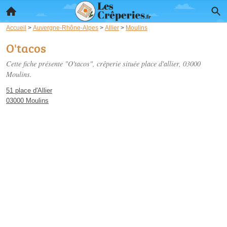
Accueil
>
Auvergne-Rhône-Alpes
>
Allier
>
Moulins
O'tacos
Cette fiche présente "O'tacos", crêperie située
place d'allier
, 03000
Moulins.
51 place d'Allier
03000 Moulins