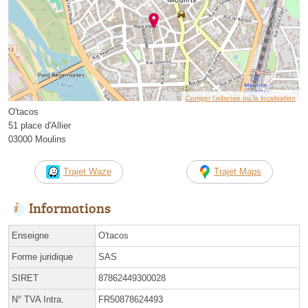
Corriger l’adresse ou la localisation
O'tacos
51 place d'Allier
03000 Moulins
Trajet Waze
Trajet Maps
Informations
Enseigne
O'tacos
Forme juridique
SAS
SIRET
87862449300028
N° TVA Intra.
FR50878624493