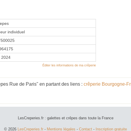
repes
eur individuel
7500025
964175
r 2024
Éditer les informations de ma crêperie
pes Rue de Paris" en partant des liens :
crêperie Bourgogne-F
LesCreperies.fr : galettes et crêpes dans toute la France
© 2026
LesCreperies.fr
-
Mentions légales
-
Contact
-
Inscription gratuite