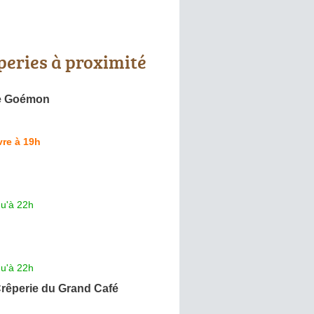
peries à proximité
le Goémon
re à 19h
qu'à 22h
qu'à 22h
Crêperie du Grand Café