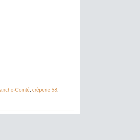
ranche-Comté
,
crêperie 58
,