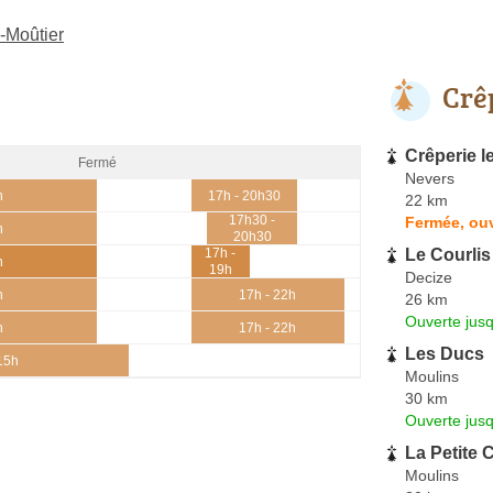
e-Moûtier
Crê
Crêperie 
Fermé
Nevers
h
17h - 20h30
22 km
17h30 -
Fermée, ouv
h
20h30
Le Courlis
17h -
h
19h
Decize
h
17h - 22h
26 km
Ouverte jus
h
17h - 22h
Les Ducs
 15h
Moulins
30 km
Ouverte jus
La Petite 
Moulins