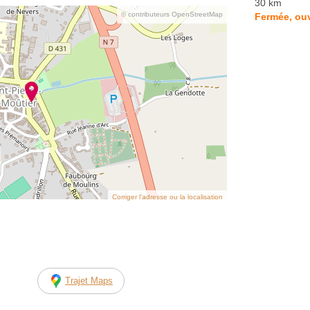
30 km
© contributeurs OpenStreetMap
Fermée, ouv
Corriger l’adresse ou la localisation
Trajet Maps