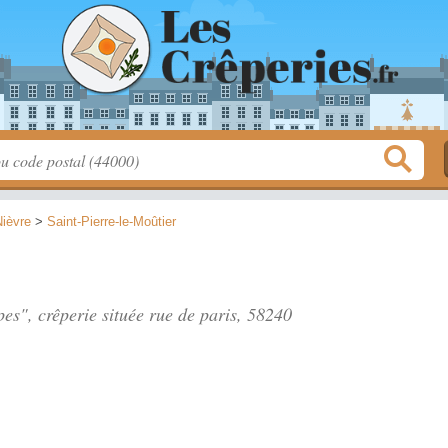
Nièvre
>
Saint-Pierre-le-Moûtier
pes", crêperie située
rue de paris
, 58240