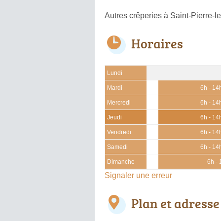
Autres crêperies à Saint-Pierre-l
Horaires
Lundi
Mardi
6h - 14
Mercredi
6h - 14
Jeudi
6h - 14
Vendredi
6h - 14
Samedi
6h - 14
Dimanche
6h -
Signaler une erreur
Plan et adresse