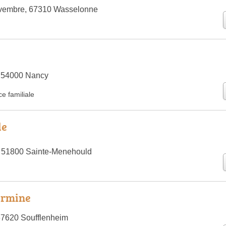
vembre, 67310 Wasselonne
 54000 Nancy
e familiale
le
, 51800 Sainte-Menehould
ermine
67620 Soufflenheim