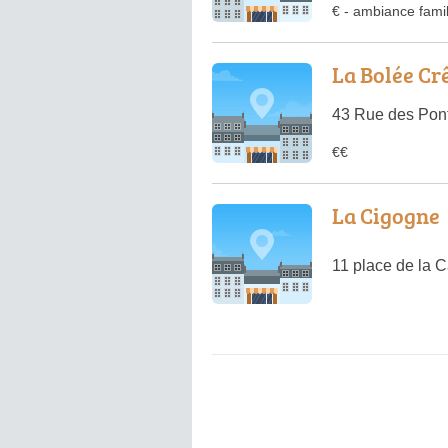
€
-
ambiance famil
La Bolée Cr
43 Rue des Pon
€€
La Cigogne
11 place de la 