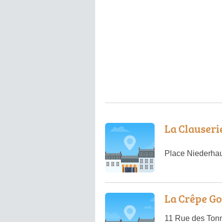
La Clauseri
Place Niederhau
La Crêpe G
11 Rue des Tonn