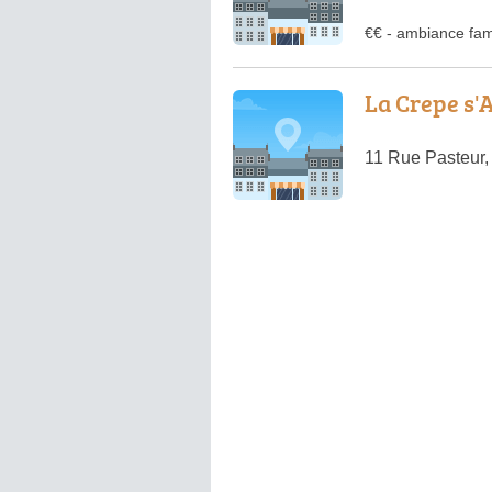
€€
-
ambiance fami
La Crepe s'
11 Rue Pasteur