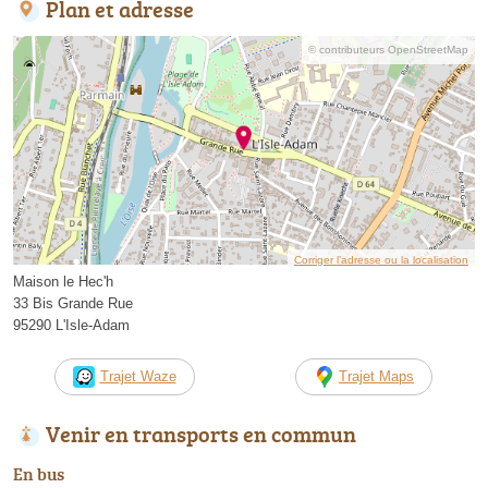
Plan et adresse
© contributeurs OpenStreetMap
Corriger l’adresse ou la localisation
Maison le Hec'h
33 Bis Grande Rue
95290 L'Isle-Adam
Trajet Waze
Trajet Maps
Venir en transports en commun
En bus