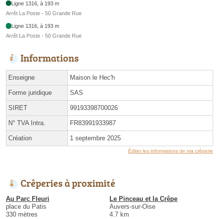
Ligne 1316, à 193 m
Arrêt La Poste - 50 Grande Rue
Ligne 1316, à 193 m
Arrêt La Poste - 50 Grande Rue
Informations
Enseigne
Maison le Hec'h
Forme juridique
SAS
SIRET
99193398700026
N° TVA Intra.
FR83991933987
Création
1 septembre 2025
Éditer les informations de ma crêperie
Crêperies à proximité
Au Parc Fleuri
Le Pinceau et la Crêpe
place du Patis
Auvers-sur-Oise
330 mètres
4.7 km