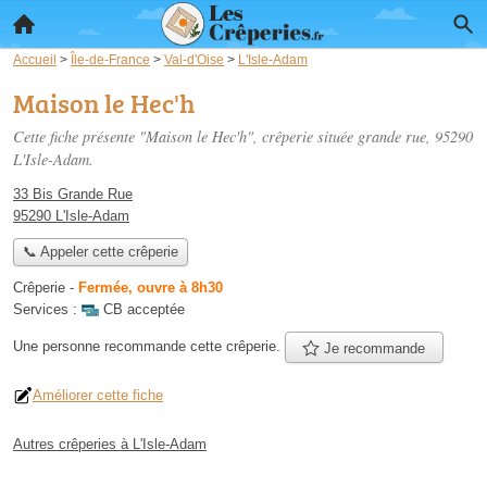
Accueil
>
Île-de-France
>
Val-d'Oise
>
L'Isle-Adam
Maison le Hec'h
Cette fiche présente "Maison le Hec'h", crêperie située
grande rue
, 95290
L'Isle-Adam.
33 Bis Grande Rue
95290 L'Isle-Adam
📞 Appeler cette crêperie
Crêperie
-
Fermée, ouvre à 8h30
Services :
CB acceptée
Une personne
recommande
cette crêperie.
Je recommande
Améliorer cette fiche
Autres crêperies à L'Isle-Adam