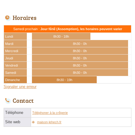
Horaires
Samedi prochain :
Jour férié (Assomption), les horaires peuvent varier
Lundi
8h30 - 18h
Mardi
8h30 - 0h
Mercredi
8h30 - 0h
Jeudi
8h30 - 0h
Vendredi
8h30 - 0h
Samedi
8h30 - 0h
Dimanche
8h30 - 19h
Signaler une erreur
Contact
Téléphone
Téléphoner à la crêperie
Site web
maison-lehech.fr