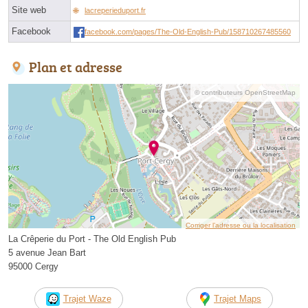
Site web
lacreperieduport.fr
Facebook
facebook.com/pages/The-Old-English-Pub/158710267485560
Plan et adresse
© contributeurs OpenStreetMap
Corriger l’adresse ou la localisation
La Crêperie du Port - The Old English Pub
5 avenue Jean Bart
95000 Cergy
Trajet Waze
Trajet Maps