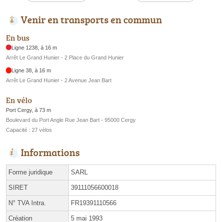
Venir en transports en commun
En bus
Ligne 1238, à 16 m
Arrêt Le Grand Hunier - 2 Place du Grand Hunier
Ligne 38, à 16 m
Arrêt Le Grand Hunier - 2 Avenue Jean Bart
En vélo
Port Cergy, à 73 m
Boulevard du Port Angle Rue Jean Bart - 95000 Cergy
Capacité : 27 vélos
Informations
Forme juridique
SARL
SIRET
39111056600018
N° TVA Intra.
FR19391110566
Création
5 mai 1993