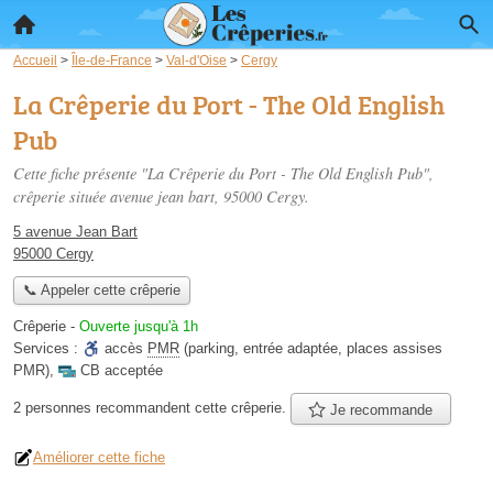
Accueil
>
Île-de-France
>
Val-d'Oise
>
Cergy
La Crêperie du Port - The Old English
Pub
Cette fiche présente "La Crêperie du Port - The Old English Pub",
crêperie située
avenue jean bart
, 95000 Cergy.
5 avenue Jean Bart
95000 Cergy
📞 Appeler cette crêperie
Crêperie
-
Ouverte jusqu'à 1h
Services :
accès
PMR
(parking, entrée adaptée, places assises
PMR)
,
CB acceptée
2 personnes
recommandent
cette crêperie.
Je recommande
Améliorer cette fiche