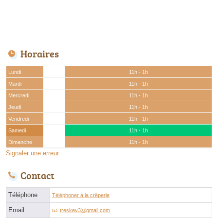
Horaires
Lundi
11h - 1h
Mardi
11h - 1h
Mercredi
11h - 1h
Jeudi
11h - 1h
Vendredi
11h - 1h
Samedi
11h - 1h
Dimanche
11h - 1h
Signaler une erreur
Contact
Téléphone
Téléphoner à la crêperie
Email
treskev3ⓐgmail.com