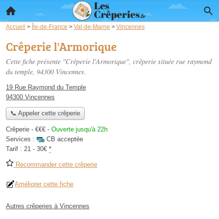
Accueil
>
Île-de-France
>
Val-de-Marne
>
Vincennes
Crêperie l'Armorique
Cette fiche présente "Crêperie l'Armorique", crêperie située
rue raymond
du temple
, 94300 Vincennes.
19 Rue Raymond du Temple
94300 Vincennes
📞 Appeler cette crêperie
Crêperie -
€€€
-
Ouverte jusqu'à 22h
Services :
CB acceptée
Tarif :
21 - 30€
*
Recommander cette crêperie
Améliorer cette fiche
Autres crêperies à Vincennes