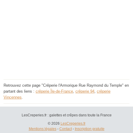
Retrouvez cette page "Crêperie l'Armorique Rue Raymond du Temple" en
partant des liens :
crêperie Île-de-France
,
crêperie 94
,
crêperie
Vincennes
.
LesCreperies.fr : galettes et crêpes dans toute la France
© 2026
LesCreperies.fr
Mentions légales
-
Contact
-
Inscription gratuite