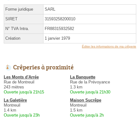
Forme juridique
SARL
SIRET
31593258200010
N° TVA Intra.
FR88315932582
Création
1 janvier 1979
Éditer les informations de ma crêperie
Crêperies à proximité
Les Monts d'Arrée
La Banquette
Rue de Montreuil
Rue de la Prévoyance
243 mètres
1.3 km
Ouverte jusqu'à 21h15
Ouverte jusqu'à 21h30
La Galetière
Maison Sucrêpe
Montreuil
Montreuil
1.4 km
1.5 km
Ouverte jusqu'à 23h
Ouverte jusqu'à 2h