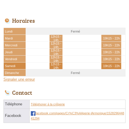
Horaires
Lundi
Fermé
12h15 -
Mardi
19h15 - 22h
14h
12h15 -
Mercredi
19h15 - 22h
14h
12h15 -
Jeudi
19h15 - 22h
14h
12h15 -
Vendredi
19h15 - 22h
14h
12h15 -
Samedi
19h15 - 22h
14h
Dimanche
Fermé
Signaler une erreur
Contact
Téléphone
Téléphoner à la crêperie
facebook.com/pages/Cr%C3%AAperie-lArmorique/1528296448
Facebook
41294